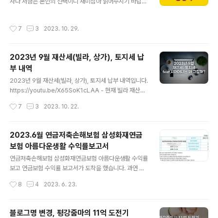
자나 저금은 본인의 선택이니 재미삼아 읽어주시기 바랍니
9천 달성: 2012년 11월 20일, 결혼 4년차 - 5억 도전 성
다. 이 내용은 제가 가입한 것에 대한 기록입니다. https://
공: 2014년 7월 21일(블로그 이름 평강줌마의 6억 도전
youtu.be/6WHyMd0NJAk 유튜브 채널 '평강줌마의 1
기로 변경) - 5억 5천 달성: 2015년 7월 28일(1년에 5천
작성시간
7
3
2023. 10. 29.
00억 도전기'도 개설했답니다. 카카오뱅크에 들어가니 카
만원 자산 증가) - 6억 도전 성공: 201..
카오뱅크 한달적금이 생겼습니다. 어떤 상품인지 본지 가
입을 했습니다. 대부분의 적금의 기간이 6개월 이상인데
2023년 9월 재산세(빌라, 상가), 토지세 납
한 달 동안 가입을 해서 매일 적금을 넣는 것입니다. 가입기
부 내역
한이 짧아서 쉽게 도전을 할 수 있다고 봅니다. 기본금리는
글 내용
연 2.5%이고 최고금리는 연 8%라고 합니다. 적금방식은
2023년 9월 재산세(빌라, 상가), 토지세 납부 내역입니다.
31일간 매일이며 하루 한 번만 넣을 수 있습니다. 가입금액
https://youtu.be/X65SoK1cLAA - 현재 빌라 재산세:
은 0원부터 3만원까지입니다. 저는 3만원으로 설정을 하
71,820원 - 남편의 사천땅 토지재산세: 18,240원 - 상가
작성시간
7
3
2023. 10. 22.
였습니다. 3만원..
토지 재산세: 95,470원 - 시어머니 고성땅 토지재산세:
4,350원 - 시어머니 기장땅 토지재산세: 30,260원 202
3년 9월 총 납부한 재산세: 220,140원 현재 빌라 재산세
2023.6월 연금저축손해보험 삼성화재연금
9월 빌라 재산세는 71,820원이 나왔습니다. 실거래가 1억
보험 아름다운생활 수익률보고서
정도의 빌라이다 보니 재산세가 많지 않습니다. 남편의 사
글 내용
천땅 재산세 할말하않 남편의 사천땅입니다. 2008년 총각
연금저축손해보험 삼성화재연금보험 아름다운생활 수익률
시절에 샀는데 가격이 그대로입니다. 차라리 다른 것을 사
보고 연금보험 수익률 보고서가 도착을 했습니다. 과연 나
놓았으면...... 시어머니 말씀을 듣고 가보지도 않고 산 땅입
중에 연금을 얼마 받을까 궁금해서 냉큼 열어보았습니다. -
작성시간
8
4
2023. 6. 23.
니다. 심지어 땅값이 ..
납입기간: 2010.01.04~2020.01.04 - 상품명: 연금저
축손해보험삼성화재연금보험아름다운생활 - 연금지급형
태: 균등설계형 - 계약개시일자: 2010.01.04 - 계약만기
블로그명 변경, 평강줌마의 11억 도전기
일자: 2053.01.04 - 연금수령개시 예정일: 2043.01.04
글 내용