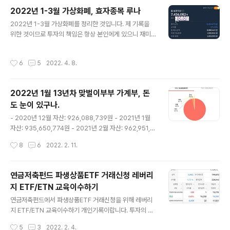
입을 해주신 집입니다. 친정아빠의 마음을 알기에 팔지 못
2022년 1-3월 가상화폐, 효자종목 루나
하고 놓아둔 집입니다. 아빠의 마음을 알기에 나중에 갚겠
글 내용
2022년 1-3월 가상화폐를 정리한 것입니다. 제 기록을
다는 마음을 가졌지만 아직도 갚지 못하고 있습니다. 112,
위한 것이므로 투자의 책임은 항상 본인에게 있으니 재미
340원의 재산세를 내었습니다. 2017년 4년을 계약하고
로 읽어주세요. 800만원 원금 투자. 현재 70만원 정도 원
사시는 분이 아직도 살고 계십니다. 2. 지금 살고 있는 집
금 손실. 강제 장투 중. 아마 나처럼 강제로 가상화폐에 장
여기는 2번에 걸쳐서 재산세를 냅니다. 이번에는 74,940
작성시간
6
5
2022. 4. 8.
투 중인 분이 많을 것이라 본다. 100만원을 더 투자하여 총
원이 나왔습니다. 이 집이 가장 재산세가 많습니다. 저희가
900만원을 가상화폐에 넣었어요. 150만원 손실 중 계속
시골을 돌아가며 살..
적으로 마이너스에 장투를 해야 하지만 쌀 때 사놓자는 생
2022년 1월 13년차 맞벌이부부 가계부, 돈
각에 투자를 했어요. 저에게 효자종목 루나. 스테이킹이지
도 눈이 있구나.
만 가격이 비싸서 최소단위를 보유할 수 없네요. 사실 루나
글 내용
가격이 더 떨어졌을 때 사려고 했어요. 그 때 가상화폐를 많
- 2020년 12월 자산: 926,088,739원 - 2021년 1월
이 한 지인이 "루나는 이미 많이 올랐어."라고 말해서 사지
자산: 935,650,774원 - 2021년 2월 자산: 962,951,0
않았어요. 소신있게 물타기를 계속 했어야 했는데...... 9만
26원 - 2021년 7월 자산: 946,955,500원 - 2021년 1
작성시간
8
6
2022. 2. 11.
5천원 ..
2월 자산: 975,794,057원 *2022년 1월 자산은 정리를
하지 않았어요. 이사로 나갈 비용이 너무 많거든요. 모든 이
사를 끝내고 자산을 정리하기로 했어요. 월급이 명절까지
연금저축펀드 파생상품ETF 거래신청 레버리
있다 보니 가장 많은 달이네요. 매달 이 정도이면 얼마나 좋
지 ETF/ETN 교육이수하기
을까요? 그래도 건강하게 월급을 받을 수 있다는 것이 행복
글 내용
합니다. 가계수입이 16,360,003원이네요. 명절 상여금이
연금저축펀드에서 파생상품ETF 거래신청을 위해 레버리
있는 맞벌이 부부 월급이다 보니 1월이 많답니다. 1월 핸드
지 ETF/ETN 교육이수하기 개인기록이랍니다. 투자의 책
폰이 고장이 나는 바람에 가계부에 상가 임대료가 빠졌답
임은 항상 본인에게 있습니다. 모두 신중하게 투자를 해서
작성시간
5
3
2022. 2. 4.