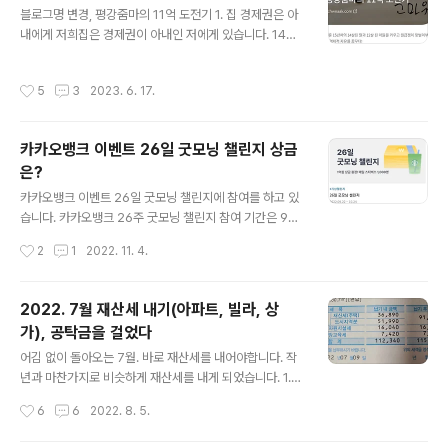
블로그명 변경, 평강줌마의 11억 도전기 1. 집 경제권은 아
- 연금수령개시 가능일: 2036.01.04 - 예상 해지환급금:
내에게 저희집은 경제권이 아내인 저에게 있습니다. 14년
35,074,750원 2010년 홈쇼핑을 보다가 연금저축손해
전, 신혼 때 남편은 인터넷뱅킹도 못하는 사람이었습니다.
보험에 가입을 했습니다. 연말정산 혜택을 받기 위해서 충
총각 때 취직을 하자마자 시어머니가 돈이 필요하다고 해
동적으로 홈쇼핑을 보다가 가입을 한 것입니다. 10년이 지
작성시간
5
3
2023. 6. 17.
서 2천만원을 대출했습니다. 또한 6천만원을 모아 시어머
나서 벌써 다 넣어서 연금수령개시일만 기다리면 됩니다.
니 말씀을 듣고 땅을 샀습니다. 알고 보았더니 땅값이 4천
-..
만원이고 시어머니께서 2천만원은 개인적으로 사용을 하
카카오뱅크 이벤트 26일 굿모닝 챌린지 상금
셨습니다. 그 때 도련님이 대학을 다니고 있어서 등록금과
은?
가계보증금으로 사용된 것 같습니다. 차라리 2천만원을 가
글 내용
정사정상 사용하겠다고 말했으면 더욱 좋았을텐데. 결혼
카카오뱅크 이벤트 26일 굿모닝 챌린지에 참여를 하고 있
후 등기부등본을 떼어본 후에 알게 되었습니다. 2008년에
습니다. 카카오뱅크 26주 굿모닝 챌린지 참여 기간은 9월
6천만원으로 다른 것을 사두었으면 나았을 것입니다. 200
29일-10월 24일입니다. 챌린지 달성을 한 사람 수로 1억
작성시간
2
1
2022. 11. 4.
9년 저희 신혼집이 7천만원이었습니다..
원 상금을 나누어어 증정하고 매일 스타벅스 1,000명을 준
다고 합니다. 1억원 상금, 스타벅스 쿠폰, 참여 고객 전원 증
정 캐시까지 있었습니다. 그래서 26일 굿모닝 챌린지에 참
2022. 7월 재산세 내기(아파트, 빌라, 상
여를 했습니다. 26일 굿모닝 챌린지로 휴일을 빼고 매일 1
가), 공탁금을 걸었다
원씩 입금이 되고 있습니다. 주말에는 1원이 입금되지 않았
글 내용
습니다. 10월 26일 들어가니 굿모닝 챌린지 상금 계산 중
어김 없이 돌아오는 7월. 바로 재산세를 내어야합니다. 작
이라는 문구가 나옵니다. 이벤트를 성공한 것에 의의가 있
년과 마찬가지로 비슷하게 재산세를 내게 되었습니다. 1.
습니다. 그래도 상금을 얼마 받게 될지 궁금합니다. 10월 2
신혼집 재산세 23평 아파트의 신혼집. 친정아빠께서 사주
작성시간
6
6
2022. 8. 5.
7일 보니 상금 받기 버튼이 눌러집니다. 얼마를 받을지 궁
신 집입니다. 결혼을 할 때 가난했던 남편이 집을 구할 형편
금합니다...
이 되지 않았습니다. 이를 아신 친정아빠께서 제 명의로 구