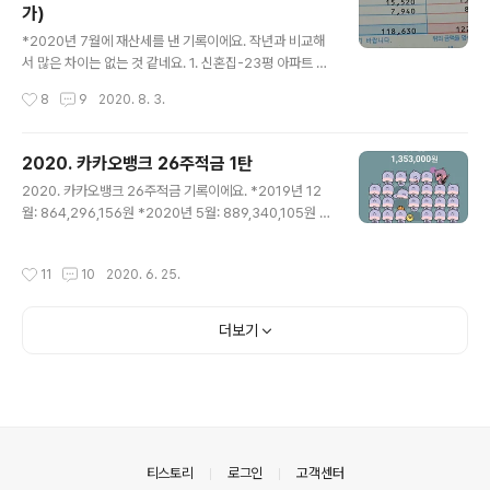
가)
산하니 7,916원이네요. 얼마되지 않지만 알뜰살뜰 모으려
글 내용
고 해요. 티끌 모아 태산 실천하기. 7. 7월 14일 26주 적금
*2020년 7월에 재산세를 낸 기록이에요. 작년과 비교해
만기 26주 꼬박꼬박 자동이체가 된 적금이네요. 카카오뱅
서 많은 차이는 없는 것 같네요. 1. 신혼집-23평 아파트 12
크 26주 적금이 좋은 이유는 나도..
년전 7천만원50만원짜리 23평의 신혼집을 친정아빠가
작성시간
8
9
2020. 8. 3.
사주셨어요. 시골이라 비싸지 않아요. 작은 방에서 보면 바
다가 보여요. 4년을 살고 지역을 옮기는 바람에 보유를 하
고 있네요. 나중에 나이가 들면 세컨드하우스로 살고 싶네
2020. 카카오뱅크 26주적금 1탄
요. 23평의 신혼집은 재산세가 118,630원이 나왔어요. 1
글 내용
2020. 카카오뱅크 26주적금 기록이에요. *2019년 12
년치 재산세여서 패스를 할 수 있네요. 작년 재산세는 118,
월: 864,296,156원 *2020년 5월: 889,340,105원 *
530원으로 100원 올랐네요. 2. 두 번째 집 빌라 재산세-
2020년 6월: 895,309,961원 5개월 동안 자산이 2천5
제발 팔려라. 지역을 옮기고 두 번째로 산 집. 1억 2천7백
백만원이 늘었어요. 한 달 500만원씩 자산이 늘었다는 셈
만원짜리 빌라를 샀는데 지금은 1억이라고 해도 안 팔리네
작성시간
11
10
2020. 6. 25.
이네요. 지금 분위기라면 8월달까지 해외여행을 가지 않는
요. 월세를 받으며 조금이라도 손실을 줄여 나가야겠어요.
다면 9억 달성을 할 수 있네요. 8월달에 자산 9억을 달성
20만원..
했다는 포스팅을 적고 싶네요. 1. 1월 24일 26주 적금 만
더보기
기 천만위크 26주 적금이 만기가 되네요. 3천 원씩 증액이
되는 것으로 처음에 가입을 했어요. 이 상품은 천만위크 기
간에 가입을 했어요. 26주적금 만기 이자만큼 캐시백을 지
급한다고 해요. 만기까지 꼬박꼬박 넣은 것을 매우 칭찬해
요.^^ 카카오뱅크 26주 적금으로 1,353,..
의안내
티스토리
로그인
고객센터