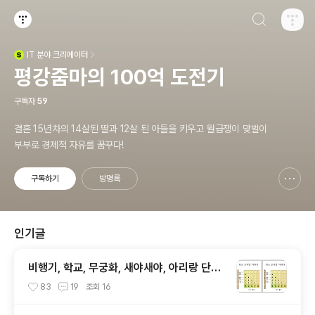
검색하기
티스토리
IT
분야 크리에이터
(새창열림)
평강줌마의 100억 도전기
구독자
59
결혼 15년차의 14살된 딸과 12살 된 아들을 키우고 월급쟁이 맞벌이
부부로 경제적 자유를 꿈꾸다!
구독하기
방명록
신고하기 레이어
열기
인기글
비행기, 학교, 무궁화, 새야새야, 아리랑 단소
악보
83
19
조회
16