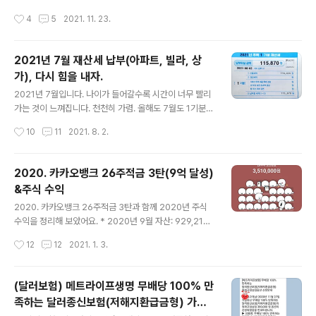
내지 말고 10% 수익이 나면 매도하자. 400만원 투자금에
세요. 스테이킹이 무엇인지 몰라서 조금씩 공부를 하는 중
작성시간
4
5
2021. 11. 23.
서 가상화폐 시장이 떨어져서 100만원 더 투자를 결정했
이에요. 지인이 스테이킹에 대해서 이야기를 할 때도 무심
어요. 떨어졌을 때 사자...
하게 넘겼는데. 그때 열심히 듣고 물어볼 걸 하는 아쉬움이
드네요. 언제나 뒤늦은 후회. 그러나 늦었다고 생각을 할 때
2021년 7월 재산세 납부(아파트, 빌라, 상
가 가장 빠를 때가 아닐까 싶어요. 가지고만 있어도 매일 얻
가), 다시 힘을 내자.
는 보상이라는 말에 매수하게 되었어요. 저는 버티기를 잘
글 내용
하거든요. 최소 보유량이 500이라 최소 보유량만 남아있
2021년 7월입니다. 나이가 들어갈수록 시간이 너무 빨리
네요. 그래도 일주일 넘게 가지고 있었더니 누적 보상이 1.
가는 것이 느껴집니다. 천천히 가렴. 올해도 7월도 1기분
5VSYS 있네요. VSYS를 최소 보유량만큼 샀어요. 보유하
재산세를 납부했습니다. 납부를 하면서 한 곳은 조금 씁쓸
작성시간
10
11
2021. 8. 2.
고 있으면 예상 연이율을 받을 수 있어서요. 이때만 해도 마
합니다. 아직도 진행 중이라서 그 결과가 나올 때까지 마음
이너스였네요. 20.98원..
을 다잡기 힘들 것 같습니다. 4번째 재산세 때문에 10억 달
성하기가 늦어졌으며 이 사건에 힘이 빠져서 얼마큼 모았
2020. 카카오뱅크 26주적금 3탄(9억 달성)
는지 자산을 계산하지 않고 있답니다. 다시 마음을 잡으면
&주식 수익
전세금 손해를 본 것을 빼고 자산을 계산해 보려고 합니다.
글 내용
1. 신혼집-23평 아파트 13년 전 7,050만원으로 친정아빠
2020. 카카오뱅크 26주적금 3탄과 함께 2020년 주식
가 사주신 신혼집. 그 집에서 딸아이도 태어나고, 아들도 태
수익을 정리해 보았어요. * 2020년 9월 자산: 929,219,
어났네요. 4년을 살다가 직장 때문에 지역을 옮기는 바람
642원 * 2020년 12월 자산: 926,088,739원 10월달
작성시간
12
12
2021. 1. 3.
에 다른 사람에게 전세를 주게 되었습니다. 작은 방에서 보
시어머니 가게보증금 2천 만원을 드리는 바람에 자산이 줄
면 바다가 보이던..
었어요. 그 뒤로 자산을 계산하는 것이 재미가 없어서 10
월, 11월달 계산을 하지 않았어요. 시어머니께서는 이런 사
(달러보험) 메트라이프생명 무배당 100% 만
실을 모르실 거예요. 쇼핑도 많이 하지 않는 편인데 돈도 눈
족하는 달러종신보험(저해지환급금형) 가입
이 있다고 생각을 해서 작게 자주 쇼핑을 했네요. 카카오뱅
글 내용