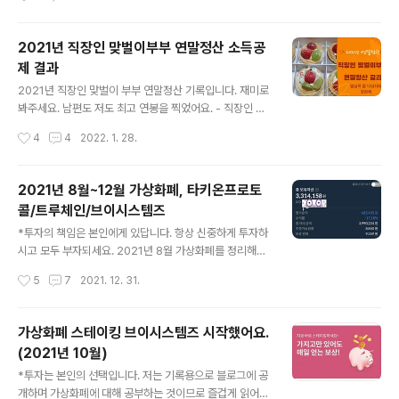
니다. 2022년 1..
부자되시고 이 포스팅은 가볍고 즐겁게 읽어주세요. 작년
부터 시작한 연금저축펀드. 100만원 정도 넣어서 조금 연
말정산 소득공제를 받았어요. 세금을 57만원 정도 더 내야
2021년 직장인 맞벌이부부 연말정산 소득공
해요. 그래서 올해는 400만원씩 내어서 소득공제를 더 받
제 결과
아야겠어요. 더구나 지금 미국증시가 좋지 않기에 많이 넣
글 내용
어두려고 해요. 제가 넣은 것은 TIGER 미국나스닥100, K
2021년 직장인 맞벌이 부부 연말정산 기록입니다. 재미로
ODEX 미국S&P500TR이예요. 그런데 파생상품ETF는
봐주세요. 남편도 저도 최고 연봉을 찍었어요. - 직장인 남
거래를 신청해야 하네요. 거래신청이 미등록된 계좌라고
편 2021년 1년 소득: 68,249,130원 - 직장인 아내 202
작성시간
4
4
2022. 1. 28.
하니 신청을 해서 등록을 해야겠어요. 레버리지 외 파생ET
1년 1년 소득: 76,301,250원 2021년이 가장 소득이 많
F, 레버리지 ETF 둘다 거래불..
이 나온 해가 아닐까 싶네요. 특히 저의 경우 월급 말고 수
당이 많았어요. 수당을 받을 일이 많았어요. 그래서 소득이
2021년 8월~12월 가상화폐, 타키온프로토
엄청나게 많이 나왔어요. 아마 앞으로 5년에도 이런 소득
콜/트루체인/브이시스템즈
이 나오지 않을 것이라 봐요. 남편도 저도 열심히 다닌 것을
글 내용
칭찬해요. - 남편결정세액: 4,224,929원 - 남편기납부세
*투자의 책임은 본인에게 있답니다. 항상 신중하게 투자하
액: 4,578,300원 - 남편 환급금액: 353,360원 - 아내결
시고 모두 부자되세요. 2021년 8월 가상화폐를 정리해봅
정세액: 5,629,269원 - 아내기납부세액: 5,052,020원
니다. 5월달 충격으로 열어보고 있지 않다가 오랜만에 들
작성시간
5
7
2021. 12. 31.
- 아내 토해낼 금액: ..
어가 보았어요. 제가 가상화폐에 투자한 금액은 4,000,00
0원이랍니다. 400만원 투자에 356만원으로 -24.59%
수익률입니다. 너무 엄청난 마이너스 수익률이지요. 그러
가상화폐 스테이킹 브이시스템즈 시작했어요.
나 긍정적인 저는 마이너스가 났으니 이제 오를 일만 남았
(2021년 10월)
다고 생각을 한답니다. 리플을 매도했습니다. 리플이 오른
글 내용
만큼 다시 리플을 모으면 되니깐요. 수익률 23.12%이면
*투자는 본인의 선택입니다. 저는 기록용으로 블로그에 공
매우 높으니 뒤도 안 돌아보고 매도를 했습니다. *욕심을
개하며 가상화폐에 대해 공부하는 것이므로 즐겁게 읽어주