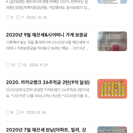
기
크에서 nh투자증권계좌를 만들면 만 원을 주고 NH 나무
※ (달러보험) 메트라이프생명 무배당 100% 만족하는 달
적립형 발행어음 4.5를 가입할 수 있었어요. 만기수익률이
러종신보험(저해지환급금형) 가입했어요. 달러보험이 있다
4.5%이고 한 달에 10만원씩이여서 부담없이 넣었답니다.
는 것을 처음 알았어요. 지인들과 보험에 대해 이야기를 하
작성시간
9
7
2020. 12. 13.
11. 11월 2일 26주 적금 만기 11월 2일 만기..
던 중 달러보험에 대한 이야기가 나왔어요. 달러보험이 뭐
지? 달러보험은 달러 또는 달러로 환산된 원화로 보험료를
납입하고 보험금도 달러나 원회로 환전해 받는 건을 선택
2020년 9월 재산세&시어머니 가게 보증금
할 수 있다고 해요. 달러보험의 장점은 첫째, 환차익에 대해
글 내용
기록해서 놓는 것을 좋아하기에 2020년 9월 재산세와 시
세금을 부과하지 않는다. 둘째, 10년 이상 유지할 때 이자
어머니 가게보증금을 적어놓고 보려고 해요. - 2019년 재
수익에 대해서 비과세 혜택을 받을 수 있다. 저는 이 달러보
산세: 701,540원 2020년에는 총 재산세가 729,120원
험을 둘째 아이를 위해서 들었어요. 10년 뒤면 19살이 되
으로 27,580원이 올랐네요. 재산세가 올랐다는 것은 재산
는 아들인데 대학등록금, 유학 자금으로 쓰려고 해요. 딸아
작성시간
13
12
2020. 9. 21.
의 가치도 올랐다고 생각을 하며 모두 다 완납을 했습니다.
이의 경우 nh농협생명 행복열매 nh연금보험을 가입했어
- 23평 신혼집 재산세: 118,630원 - 40평 빌라 재산세: 1
요. 사실 쿠쿠밥솥에 눈이 ..
41,620원 - 3억 4천 5백만원 상가 재산세: 419,210원 -
2020. 카카오뱅크 26주적금 2탄(9억 달성)
남편 땅 토지세: 17,310원 - 시어머니땅 토지세: 32,350
글 내용
원 - 총재산세: 729,120원 1. 40평 빌라재산세 7월에 7
2020년에 도전에 성공한 키카오뱅크 26주적금 2탄이네
0,810원을 내고, 9월에도 70,810원입니다. 이 빌라는 작
요. *2019년 12월: 864,296,156원 *2020년 5월: 88
년보다 재산세가 6천원이 줄었습니다. 가치가 올라서 재산
9,340,105원 *2020년 6월: 895,309,961원 *2020
세를 더 내는 것이 ..
년 8월: 912,757,261원 6. 7월 2일 26주적금만기 아이
작성시간
8
9
2020. 8. 16.
들의 여름방학 해외로 놀러가기 위해 넣은 26주 적금인
데...... 코로나로 인해 해외여행을 갈 수 없게 된 지금이라
해외여행비가 남았네요. 아직 여름 휴가 계획도 세우지 않
2020년 7월 재산세 완납(아파트, 빌라, 상
았는데. 올해는 국내여행이라 돈이 남겠네요.^^ 이자를 계