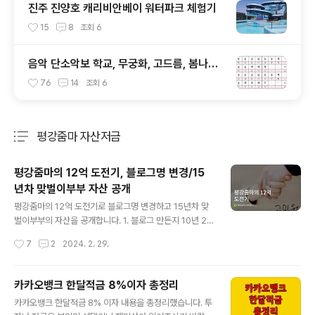
진주 진양호 캐리비안베이 워터파크 체험기
15
8
조회
6
음악 단소악보 학교, 무궁화, 고드름, 봄나들
이, 대장금, 도라지타령
76
14
조회
6
평강줌마 자산저금
분류 전체보기
주요 글 목록
평강줌마의 12억 도전기, 블로그명 변경/15
년차 맞벌이부부 자산 공개
글 내용
평강줌마의 12억 도전기로 블로그명 변경하고 15년차 맞
벌이부부의 자산을 공개합니다. 1. 블로그 만든지 10년 20
14년 티스토리 블로그를 만들었습니다. 이 때만 해도 블로
작성시간
7
2
2024. 2. 29.
그를 10년째 할지는 상상도 못했습니다. 2024년. 벌써 블
로그를 만든지 10년이 되었습니다. 블로그에 자산을 공개
하며 저 자신을 다독일 수 있는 시간이었습니다. 2024년
카카오뱅크 한달적금 8%이자 총정리
1월 미루었던 자산을 정리해 보았습니다. 또 다시 블로그명
글 내용
카카오뱅크 한달적금 8% 이자 내용을 총정리했습니다. 투
을 바꾸어야겠습니다.^^ 2. 평강줌마의 12억 도전기 - 3억