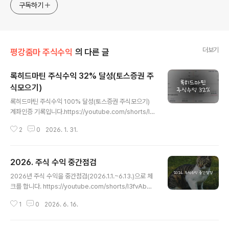
구독하기
더보기
평강줌마 주식수익
의 다른 글
록히드마틴 주식수익 32% 달성(토스증권 주
식모으기)
글 내용
록히드마틴 주식수익 100% 달성(토스증권 주식모으기)
계좌인증 기록입니다.https://youtube.com/shorts/l3
fvAbUCEjw?feature=share 록히드마틴 주식수익 3
2
0
2026. 1. 31.
2% #주식모으기록히드마틴 주식수익 32%https://rich
wnaak.tistory.com100달러를 보고 100% 달성으로 착
각을 했습니다.블로그에 글을 적으며32%라는 것을 알았
2026. 주식 수익 중간점검
습니다.ㅠ.ㅠ인기가 없는 유튜브이기에 영상을 그대로 둡
글 내용
니다www.youtube.com영상을 만들 때 100달러 수익
2026년 주식 수익을 중간점검(2026.1.1.~6.13.)으로 체
이 난 것을 보고 100% 수익이 난 줄 알았습니다. 블로그
크를 합니다. https://youtube.com/shorts/l3fvAbU
포스팅으로 정리를 하다보니 100달러가 수익금액이었고,
CEjw?feature=share 록히드마틴 주식수익 32% #주
32%가 누적수익이라는 것을 알았습니다. 유명한 유튜버
1
0
2026. 6. 16.
식모으기록히드마틴 주식수익 32%https://richwnaak.t
가 아닌 초보유튜버이기에 영상을 그대로 수정하지 않고..
istory.com100달러를 보고 100% 달성으로 ...www.yo
utube.com모든 투자의 책임은 본인에게 있습니다.주식