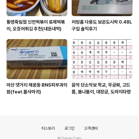
통영죽림점 신전떡볶이 로제떡볶
러빙홈 다용도 보온도시락 0.48L
이, 오징어튀김 추천(내돈내먹)
구입 솔직후기
마산 댓거리 해운동 BNS피부과의
음악 단소악보 학교, 무궁화, 고드
원(feat.물사마귀)
름, 봄나들이, 대장금, 도라지타령
의안내
티스토리
로그인
고객센터
© Daum Corp.