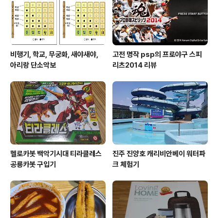
과 제 계좌로 나..
비행기, 학교, 무궁화, 새야새야,
고전 명작 psp의 프로야구 스피
아리랑 단소악보
리츠2014 리뷰
헬로카봇 백악기시대 티라클레스
진주 진양호 캐리비안베이 워터파
공룡카봇 구입기
크 체험기