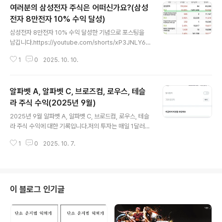
여러분의 삼성전자 주식은 어떠신가요?(삼성
총 수익: 63,944,706원1. 국내주식 주식수익: 47,316,5
55원1) 나무증권 주식수익: 17,614,534원- 아내 종합계
전자 8만전자 10% 수익 달성)
글 내용
좌 수익: 2,255,181원- 아내 ISA계좌 수익: 7,258,911
삼성전자 8만전자 10% 수익 달성한 기념으로 포스팅을
원- 아내 연금저축펀드 계좌 수익: 5,482,154원- 남편 연
남깁니다.https://youtube.com/shorts/xP3JNLY6D
금저축펀드 계좌 수익: 2,618,288..
io?feature=share 삼성전자를 구만원대에 사서 팔만원
1
0
2025. 10. 10.
까지 물타기를 하고 강제 장기투자자가 되어 오늘 10% 수
익이 났습니다.매달 꾸준하게 물타기를 했다면 더 많은 수
익이 났을 것입니다.그래도 삼성전자 장기투자로 10% 수
알파벳 A, 알파벳 C, 브로즈컴, 로우스, 테슬
익이 났다는 것만으로도 만족합니다.아직 9만 전자로 수익
이 나지 않는 계좌도 있는 것은 비밀입니다.여러분의 삼성
라 주식 수익(2025년 9월)
글 내용
전자 주식은 어떠하신가요? 2024. 국내주식, 해외주식,
2025년 9월 알파벳 A, 알파벳 C, 브로드컴, 로우스, 테슬
연금저축, 절세계좌 수익2024. 국내주식, 해외주식, 연금
라 주식 수익에 대한 기록입니다.저의 투자는 매일 1달러
저축, 절세계좌 수익입니다. 2024년이 가기 전에 정리를
주식모으기로 소수점으로 자동적 투자가 되어 주식이 쌓입
해둡니다.모든 투자는 본인의 몫입..
1
0
2025. 10. 7.
니다. 그러다 10% 수익이 나면 전액 매도합니다.그리고 여
태까지 투자한 금액에서 1달러를 추가합니다. 이 루틴대로
최대 50달러까지는 해보려고 합니다.https://youtube.c
om/shorts/LP15iJ31u6k?feature=share 해외주식
을 소수점투자로 매일 꾸준하게 넣고 있습니다. 토스증권,
이 블로그 인기글
미니스탁 앱을 활용하는데 비중은 토스증권이 높습니다.제
토스 투자금액은 6천만원이고, 남편 토스 투자금액은 5천
만원입니다. 해외주식의 경우 양도소득세가 있다보니 남편