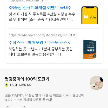
http://m.kbsec.com
광고
KB증권 신규계좌개설 이벤트 국내주
식쿠폰 최대 5만원
첫 계좌 개설 시 주식쿠폰 4만원 + 평생 수수
료 우대 혜택 (조건 충족 시) KB증권에서 첫
투자 지원받고 평생 수수료 혜택 받으세요!
https://cafe.naver.com/stockstudy114
광고
주식스스로매매모임 / 주스모 스스로
공부법을 배웁니다 !
리딩하는 곳 아닙니다 ! 함께 공부하는 곳입
니다! 초보분들 열공을 응원합니다!
로그 정보
평강줌마의 100억 도전기
(새창열림)
IT
분야 크리에이터
결혼 15년차의 14살된 딸과 12살 된 아들을 키우고 월급쟁이
맞벌이부부로 경제적 자유를 꿈꾸다!