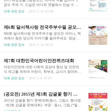
2015 해양생물그림공모전 '바다에 색을 입히다' 1.
적극 지원, 육성하고 있습니다. 상기 내용과 관련하
공모 주제 가. 드넓은 바다와 갯벌에서 만날 수 있
여 대교문화재단에서는 2015년 제23회 눈높이아동
는 해양생물 그리기 나. 바다생태정보나라(www.ec
대회 관련 정보
2015. 5. 15. 07:00
문학대전을 다음과 같이 공모하려 하오니, 어린이
osea.go.kr)에서 만날 수 있는 해양생물 및 상상 속
여러분과 선생님들의 많은 관심과 참여 바랍니다.
의 해양생물 그리기2. 접수기간 : 2015.05.11~2015.
제23회 눈높이아동문학대전 어린이창작동시공모
08.313. 참가대상 : 국내 초등학생(초등부)4. 공모그
제6회 달서책사랑 전국주부수필 공모전(6/30)
전 1. 공모부문 : 창작동시(자유 주제) 구문 입상자
림접수처 가. 서울특별시 강남구 영동대로 513(코
수 부상 총 금액 수상기준 시상 대상 1명..
엑스) 4층 420호 해양생물그림공모전 공모 담당자
제6회 달서책사랑 전국주부수필 공모전 어머니, 책
앞 나. 전화 : 02-6010-11045. 출품내용 가. 출품작
속에서 찾은 당신의 이야기를 들려주세요. 영남일
수 : 1인당 1점 이내 제출 나. 출품 규격 - 직접 그린
보와 대구광역시 달서구에서는 주부들의 독서운동
대회 관련 정보
2015. 5. 14. 09:55
그림(작품재료 제한 없음. 단, 우편접수 용이) - 8절
참여 기회를 제공하는 한편, 가정 내 책 읽는 분위
지(참가신청서파일을 다운 받아 작품 뒷면에 부착
기를 확산하기 위해 제6회 달서 책사랑 전국 주부
하여 접수처로 우편 및 택배 송부) * 출품..
수필 공모전을 개최합니다. 1. 공모기간 : 2015.5.1
제7회 대한민국어린이안전퀴즈대회
(금)~6.30(화)2. 응모자격 : 전국주부(다문화 및 북
한이탈주민 포함)3. 작품주제 : 독서동아리 활동,
어린이안전에 대한 사회적 공감대 형성 및 안전의
책사랑 행사 및 독서관련 행사 체험, 도서관 봉사
식 제고를 위하여 어린이, 학부모, 교사가 참여하는
체험, 가정독서 활동과 관련된 소재 등4. 원고분량
'어린이안전퀴즈대회' 1. 행사명 : 제7회 대한민국
대회 관련 정보
2015. 5. 8. 15:25
: A4용지 3매 내외, 글자크기 휴먼명조 12포인트,
어린이안전퀴즈대회2. 기간 : 2015.5.7(목) ~ 7.12
줄간격 1805. 응모방법 가. 온라인 응모(마감일 18:
(일)3. 일정별 장소 가. 예선(5.7~6.8) : 퀴즈대회 홈
00) - 영남일보 홈페이지(www.yeongnam.com) - 달
페이지 및 모바일(kids.hyundai.com) 나. 본선(7.12)
[공모전] 2015년 제3회 감귤꽃 향기 문예대회(동시, 그림)
서구청 홈페이지(www..
: EBS 방송국 퀴즈대회 녹화장4. 참가대상 : 초등학
교 저학년, 고학년, 미취학 어린이5. 주요내용 가.
2015년 감귤꽃 향기 문예대회(동시, 그림)1. 행사명
어린이안전 관련 9개 분야에 대하여 예선, 본선을
: 제3회 감귤꽃 문예대회2. 부문 : 동시, 그림 (*필기
거쳐 온오프라인 퀴즈대회 실시 (9개 분야 : 교통,
구 및 그림도구 각자 지참/ 1인 2부문 참여 가능)3.