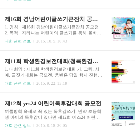
등학교 재학생 ❑ 공모기간 : 2019년. 09월 01일 ∼
대상으로 제1회 의령군 청소년 청강문학상 작품을 다음과 같이 공보
10월 31일(31일 도착작품까지) ❑ 수상자 작품집
하니 많은 응모 바랍니다. 1. 공모부분 : 운문 및 산문, 초등부(1~3학
출간(5.000부) : 2019. 12. 10 ❑ 작품집 배포 : 2019.
년), 초등부(4~6학년), 중등부, 고등부(4개 분야) 가. 운문 : 3편 나.
제16회 경남어린이글쓰기큰잔치 공모전
12. 11 2. 공모내용 ..
산문 : 2편 2. 작품 내용 : 미발표 순수창작 작품 3. 시상내역 : 상장
및 시상금 구분 대상(4명/280만원) 최우수상(4명/150만원) 우수상(8
1. 명칭 : 제16회 경남어린이글쓰기큰잔치 공모전
명/140만원) 장려상(20명/157만원) 초등 저학년부(1~3) 1명/30만원 1
2. 목적 : 자라나는 어린이의 글쓰기를 통해 올바른
명/20만원 2명/각10만원 5명/각5만원 초등 고학년부(4..
글쓰기 능력을 배양하고 우리말과 글에 대한 존중
대회 관련 정보
2015. 10. 5. 10:43
과 자기 표현능력을 높임 3. 대상 : 경남 지역의 모
든 초등학생 4. 주최 : 경남도민일보 5. 주관 : 경남
글쓰기교육연구회 6. 후원 : 경상남도교육청 7. 협
제11회 학생환경보전대회(청록환경감시단, 경남환경교육연구회)
찬 : 경남은행 8. 응모부문 : 시, 일기, 생활문 등 종
류 구분 없이 낮은 학년, 높은 학년으로 나누어 함.
1. 대회명 : 제11회 학생환경보전대회 가. 그림, 서
9. 시상내역 구분 낮은학년 높은학년 계 비고 으뜸
예, 글짓기대회는 공모전, 웅변은 당일 행사 진행
상 1명 1명 2명 상장과 부상(경상남도교육감) 버금
2. 대회내용 : 환경보전대회 기념행사(제11회 환경
대회 관련 정보
2015. 9. 22. 13:19
상 3명 3명 6명 상장과 부상(경상남도교육감) 북돋
보전을 위한 학생 웅변, 사생, 서예, 글짓기대회) 3.
음상 50명 50명 100명 상장과 부상(경남도민일보사
대회 일시 : 2015년 10월 31일(토요일) 10:00~13:00
장상) 입선 80명 80명 160명 10. 응모기간 : 2015년
4. 장소 : 진주청소년수련관 5. 주관 : 청록환경감시
제12회 yes24 어린이독후감대회 공모전
9월 17일..
단 6. 주최 : 경남환경교육연구회 7. 후원 : 환경부,
낙동강유역환경청, 경상남도도청, 경상남도교육
여름방학 숙제로 꼭 있는 독후감쓰기! 만약 초등학
청, 경상남도경찰청, 진주시청, 경상남도진주교육
생 아이의 독후감이 있다면 제12회 예스24 어린이
지원청, 경남일보사, 경남신문, 경남매일신문사, 경
독후감대회에 응모해보시는 것은 어떨까요? 1. 대
대회 관련 정보
2015. 8. 18. 20:05
상남도자연보호연맹협의회, 경상남도바르게살기
회명 : 제12회 yes24 어린이독후감대회 공모전 2.
협의회, 경상남도새마을협의회, 진주문화원, 진주
주최 의도 : 대한민국 대표 인터넷 서점 예스24에서