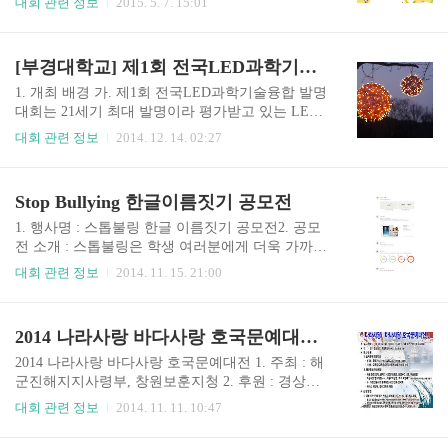
대회 관련 정보
2015. 5. 7. 15:01
학교, 생활, 화재, 재난, 사이버, 놀이안전, 유괴 및
일시 : 2015년 5월 16일(토요일) 09:00~15:004. 행사
미아예방, 성폭력예방)6. 추진일정 구분 시기 주요
장소 : 감귤박물관 입구 잔디광장5. 참가대상 : 감
내용 예선 5.7~6.8 시상내역 - 초등..
귤발물관 방문 도내외 초등학생6. 주제 : 제주감귤,
[부경대학교] 제1회 전국LED과학기술융합 발명대회
세계감귤, 감귤꽃, 제주인7. 참가비 : 없음8. 참가
준비물 : 동시부(필기구) / 그림부(그림그리기 도
1. 개최 배경 가. 제1회 전국LED과학기술융합 발명
구)9. 참가신청서 교부 및 접수 가. 사전접수 : 인터
대회는 21세기 최대 발명이라 평가받고 있는 LED
넷홈페이지(www.citrusmuseum.com)에서 신청서 다
를 다루는 국내 유일의 전국 규모 발명대회로서, 전
대회 관련 정보
2014. 12. 14. 02:27
운로드 후 팩스나 이메일 발송 FAX 760-6409 이메
시 및 경연, 특허 출원 지원이 어우러진 발명 축제
일(soloreum1984@korea.kr) 나. 현장접수 : 당일 현
입니다. 나. 전국의 초, 중, 고등학생 및 대학(원)생
장 방문후 접..
중에서 LED의 빛기술을 다르는 창조적인 발상과
Stop Bullying 한글이름짓기 공모전
논리를 가진 우수한 인재를 발굴하여 포상, 지원함
으로써 향후 우리나라 과학기술 분야를 이끌어 갈
1. 행사명 : 스톱불링 한글 이름짓기 공모전​2. 공모
창의적인 인재를 양성하고자 합니다. 다. 창조적인
전 소개 : ​스톱불링은 학생 여러분에게 더욱 가까운
발상과 논리를 가진 우수 인재의 발명품을 발굴하
학교폭력예방종합사이트가 되려고 합니다. 여러분
대회 관련 정보
2014. 11. 15. 21:00
여 포상 라. 우수 발명품에 대한 지식재산권 권리
의 적극적인 참여와 반짝이는 아이디어로 스톱불
화, 사업화를 지원 마. 발명을 권장함으로써 지식재
링의 새로운 한글이름을 지어주세요.​3. 공모전 주
산권을 기반으로 한 창의적 인재 양성 2. 대회 운영
제 가. 스톱불링의 새로운 한글이름 짓기 1) 친숙 :
2014 나라사랑 바다사랑 호국문예대전(11.15)
기관 가. 주최 : 부경대학교 LED-해양융합기술연
누구나 알기 쉽고 친숙한 이름 2) 창의, 재미 : 창의
구센터, ..
적이고 재미있는 이름​4. 시상내역 가. 최우수상, 참
2014 나라사랑 바다사랑 호국문예대전 1. 주최 : 해
가상을 선정합니다. 나. 참가상은 모든 참가자들을
군진해지지사령부, 창원보훈지청 2. 후원 : 경상남
대상으로 추첨하여 선정됩니다.(단, 중복수상 불
도교육청, 창원교육지원청 3. 일시 : 2014.11.15.
대회 관련 정보
2014. 11. 11. 10:47
가) 다. 수장작으로 선정된 당첨의 응모자가 2인 이
(토) 10:00~15:00 4. 장소 : 해군 진해기지사령부 군
상인 경우 최초 응모자를 수상자로 선정합니다.​ 라.
항부두 광장(서해대) / 우천 시 상승관(체육관) * 해