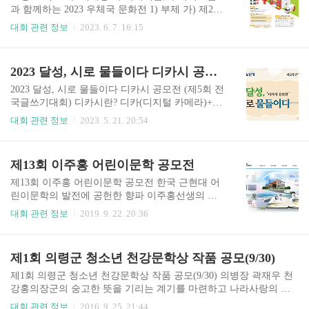
고 모든 것들에게, #손으로 쓰는 편지 라. 응모부
과 함께하는 2023 우체국 문화전 1) 부제 가) 제25
문: 5개 부문* 초등부(저학년), 초등부(고학년), 청
회 우체국예금, 우체국보험 어린이 그림그리기 대
대회 관련 정보
2023. 6. 7. 16:15
소년(중등), 청소년(고등), 일반(성인) 마. 표절 신
회 나) 제31회 우체국예금, 우체국보험 글짓기 대
고기간 1) 9.8.(금)~9.12.(화), 공모전 홈페이지에 수
회 나. 응모대상: 전국 초등, 중, 고등학생 1) 1인 복
상 후보작 공개 2) 대국민 제보를 통해 수상작 ..
수 작품 응모 가능(단, 수상은 부문별 (그림/글짓
2023 달성, 시로 물들이다 디카시 공모전(제5회 전국글쓰기대회)(8.31)
기) 한 작품만 가능) 2) 별도 단체접수는 없음 3) 홈
스쿨링 학생은 동 연령대에 해당하는 학년으로 참
2023 달성, 시로 물들이다 디카시 공모전 (제5회 전
가 가능 가) 초등 저학년: 1~3학년(2014~2016년 출
국글쓰기대회) 디카시란? 디카(디지털 카메라)+시
생자) 나) 초등 고학년: 4~6학년(2011~2013년 출생
의 합성어로, 디지털카메라로 자연이나 사물에서
대회 관련 정보
2023. 5. 21. 20:54
자) 다) 중/고등: 2005~2010년 출생자 다. 응모부문:
시적 형상을 포착하여 적은 영상과 함께 문자로 표
그림그리기(초등), 글짓기(초, 중, 고등) 2개 부문
현한 시. 실시간으로 소통하는 디지털 시대의 새로
응모구분 그림그리기(2개 부문) 글짓기(3개 부문)
운 문학 장르로, 언어 예술이라는 기존 시의 범주를
제13회 이주홍 어린이문학 공모전
..
확장하여 영상과 문자를 하나의 텍스트로 결합한
멀티 언어 예술 1. 접수기간 2023.6.1.~8.31. 2. 대상
제13회 이주홍 어린이문학 공모전 한국 근현대 어
전국 초, 중, 고등학생 및 성인 3. 내용 달성군(달성
린이문학의 발전에 공헌한 향파 이주홍선생의 문
의 풍경, 전통, 생활 문화 등 달성의 어떤 장면이든
학적 세계를 자라나는 어린이들이 접하고 문학을
대회 관련 정보
2019. 9. 22. 20:36
가능)의 인상깊은 장면을 본인이 직접 촬영하고 그
통하여 어린이들의 정서함양과 아름다운 심성을
에 어울리는 시적 문장을 작성한 후 참가신청서와
키워 훌륭한 덕성을 지닌 어린이로 성장할 수 있도
함께 제출 4. 제출규격 및 분량 가. 1인 2작품까지
록 가치관을 세워주기 위해 제13회 이주홍 어린이
제1회 의령군 청소년 천강문학상 작품 공모(9/30)
출품 가능 나. 응모자 본인이 직접 ..
문학 공모전을 실시합니다. 많은 관심과 참여 부탁
드립니다. 1. 공모전 개요 ❑ 주최/주관 : (사)향파이
제1회 의령군 청소년 천강문학상 작품 공모(9/30) 의병장 곽재우 천
주홍선생기념사업회 ❑ 후 원 : 교육부, 경상남도교
강홍의장군의 숭고한 뜻을 기리는 계기를 마련하고 나라사랑의 정
육청. 합천군 ❑ 형 식 : 공모 ❑ 응모자격 : 전국 초
신 함양과 청소년 문학의 저변확대를 위하여 의령군 관내 청소년을
대회 관련 정보
2016. 9. 25. 21:44