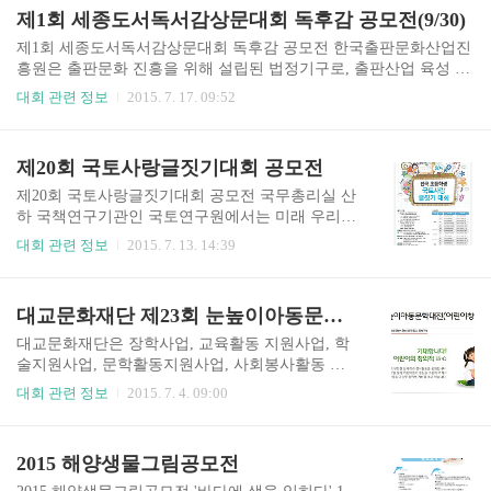
시자연보호연맹협의회, 진주시바르게살기협의회,
2015년 제12회 예스24 어린이독후감대회를 개최합
제1회 세종도서독서감상문대회 독후감 공모전(9/30)
진주시새마을협의회, 경남환경교육연합회, 경..
니다. 책을 좋아하는 어린이들과 함께 만들어온 대
회는 어느덧 열 두번째! 올해도 감명 깊게 읽은 책
제1회 세종도서독서감상문대회 독후감 공모전 한국출판문화산업진
으로 멋진 글 쏨씨를 자랑해 주세요. 개인상 대상인
흥원은 출판문화 진흥을 위해 설립된 법정기구로, 출판산업 육성 및
문화체육관광부 장관상을 비롯하여 총 2천만원의
국민 독서문화 활성화를 위해 '세종도서 선정, 보급 사업'을 주관하
대회 관련 정보
2015. 7. 17. 09:52
상금과 도서가 제공되는 예스24 어린이독후감대회
고 있으며 아울러 전 국민 대상으로 '제1회 세종도서 독서감상문대
로 만 6세 유치부 어린이부터 초등학교 전학년 어
회'를 개최하고 있습니다. 1. 응모기간 : 2015년 7월 15일~9월 30일 2.
린이들을 초대합니다. 3. 대회의 개요 가. 응모대상
참가대상 : 국민 누구나 3. 대상도서 : 2014년 세종도서 문학나눔 선
제20회 국토사랑글짓기대회 공모전
: 전국초등학생, 유치부(6~7세) 어린이 나. 응모기
정도서 599종 * 대상도서 목록은 대회 홈페이지 참조 4. 참가방법
간 ..
가. 분량 : 1,500~2,000자 쓰기 나. 대회 홈페이지 http://sj.kpipa.or.kr
제20회 국토사랑글짓기대회 공모전 국무총리실 산
에서 온라인 신청 * 이메일이나 우편으로는 접수받지 않음 5. 참가부
하 국책연구기관인 국토연구원에서는 미래 우리
문 가. 어린이부 : 초등 전 학년 나. 청소년부 : 중,..
국토의 주역이 될 어린이들에게 국토와 자연환경
대회 관련 정보
2015. 7. 13. 14:39
의 소중함을 전파하고 삶의 터전인 국토를 사랑하
고 가꾸는 마음을 고취하고자 '국토사랑 글짓기 대
회'를 개최합니다. 1. 공동주최 및 후원기관 가. 주
대교문화재단 제23회 눈높이아동문학대전 어린이창작동시공모전
최 : 국토연구원, 소년한국일보사 공동 나. 후원 :
교육부, 국토교통부 2. 응모자격 가. 전국 초등학교
대교문화재단은 장학사업, 교육활동 지원사업, 학
재학생 및 청소년(만7세~12세) 나. 별도 참가비 없
술지원사업, 문학활동지원사업, 사회봉사활동 지
음 3. 글짓기 주제 가. 내가 살고 잇는 마을(고장)이
원사업 영위 등을 목적으로 1991년 설립된 공익재
대회 관련 정보
2015. 7. 4. 09:00
야기 1) 소중하고 안전한 우리 마을(고장) 2) 우리
단입니다. 대교문화재단에서는 학국묺학의 뿌리이
마을(고장), 이렇게 바꾸고 싶어요! 3) 우리 마을(고
자 희망인 아동문학의 발전을 위해 국내 최대 규모
장), 자랑하고 싶어요! 4) 내가 꿈꾸는 살고 싶은 우
의 아동문학공모전을 개최해 왔습니다. 특히 미래
2015 해양생물그림공모전
리 마을(고장) 나. 내가 가 본 마을(고장)..
꿈나무인 어린이들의 창의적인 생각과 문학적 소
양을 키우기 위해, 어린이들의 다양한 창작 활동을