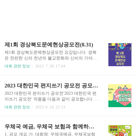
제1회 경상북도문예현상공모전(8.31)
제1회 경상북도문예현상공모전 요강입니다. 경북
은 찬란한 신라 천년의 불교문화와 신비의 가야문
화 그리고 선비정신의 유교문화 등 우리 민족 문화
대회 관련 정보
2023. 7. 28. 17:04
의 본산이자 한국문화의 얼굴이다. 호국충절의 고
장으로 국난극복의 보류였으며, 국민정신운동의
발상지이다. 이러한 경북을 널리 알리기 위해 경상
2023 대한민국 편지쓰기 공모전 공모 요강(8.8)
북도 문예현상공모를 실시하고자 한다. 우리 경북
의 유, 무형의 모든 대상을 소재로 한 참신하고 아
2023 대한민국 편지쓰기 공모전'2023 대한민국 편
름다운 감각적 언어로 경북의 산하를 표현한 작품
지쓰기 공모전' 작품을 다음과 같이 공모합니다. 여
들을 발굴하고 홍보하고자 한다. 1. 제1회 경상북도
러분의 많은 참여 바랍니다.1. 공모전 개요 가. 명
대회 관련 정보
2023. 6. 24. 22:13
문예현상공모전 응모분야 1인 시 3편 이상 2. 제1회
칭 2023 대한민국 편지쓰기 공모전 나. 공모기간: 2
경상북도문예현상공모전 응모내용 경상북도의 역
023.5.25.(목)~8.8.(화), 약80일간 다. 공모주제: 우
사, 문화, 관광, 생태, 자연경관, 지명, 인물 등등(경
리가 행복한 순간* 과거, 현재, 미래 우리의 행복한
우체국 예금, 우체국 보험과 함께하는 2023 우체국 문화전 공모 요강(8.28)
상북도 자료는 경상북도 홈페이지 참조) 경상북도
순간 * 주요 키워드: #행복한 지금, #행복했던 추
홈페이지 바로가기 3. 응모자격 대..
억, #행복한 미래, #순간을 함께한 모두에게, #그리
1. 공모 개요 가. 대회명: 우체국예금, 우체국보험