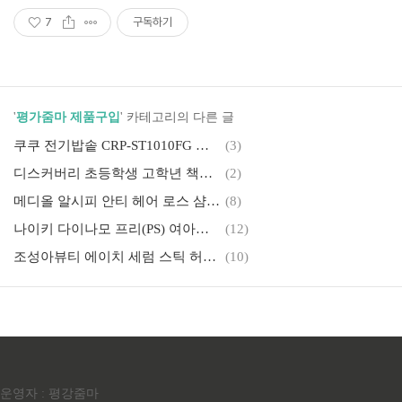
7
구독하기
'
평가줌마 제품구입
' 카테고리의 다른 글
쿠쿠 전기밥솥 CRP-ST1010FG 트윈프레셔밥솥 10인용 구입 솔직후기(내돈내산)
(3)
디스커버리 초등학생 고학년 책가방, 중학생 책가방 구입기(내돈내산)
(2)
메디올 알시피 안티 헤어 로스 샴푸 구입(feat. 내돈내산)
(8)
나이키 다이나모 프리(PS) 여아운동화 추천(feat.내돈내산)
(12)
조성아뷰티 에이치 세럼 스틱 허니골드 솔직후기(feat.남편돈남편산)
(10)
운영자 : 평강줌마