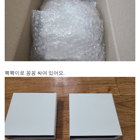
뽁뽁이로 꽁꽁 싸여 있어요.