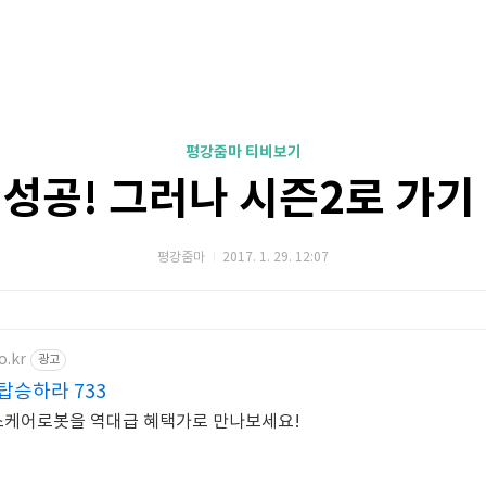
평강줌마 티비보기
성공! 그러나 시즌2로 가기
평강줌마
2017. 1. 29. 12:07
o.kr
광고
탑승하라 733
헬스케어로봇을 역대급 혜택가로 만나보세요!