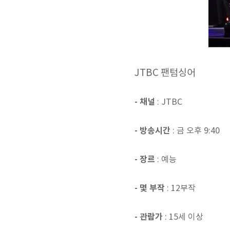
JTBC 팬텀싱어
- 채널
: JTBC
- 방송시간
: 금 오후 9:40
- 장르
: 예능
- 몇 부작
: 12부작
- 관람가
: 15세 이상