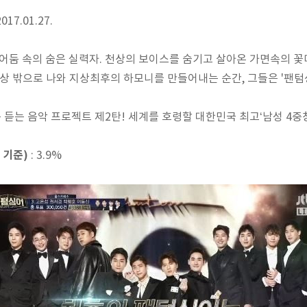
2017.01.27.
 어둠 속의 숨은 실력자. 천상의 보이스를 숨기고 살아온 가면속의 꽃
세상 밖으로 나와 지상최후의 하모니를 만들어내는 순간,
그들은 '팬텀
듣는 음악 프로젝트 제2탄! 세계를 호령할 대한민국 최고‘남성 4중창
 기준)
: 3.9%