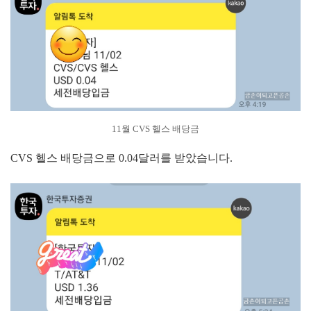
11월 CVS 헬스 배당금
CVS 헬스 배당금으로 0.04달러를 받았습니다.