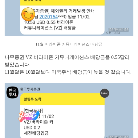
11월 버라이존 커뮤니케이션스 배당금
나무증권 VZ 버라이존 커뮤니케이션스 배당금을 0.55달러
받았습니다.
11월달은 10월달보다 미국주식 배당금이 높을 것 같습니다.