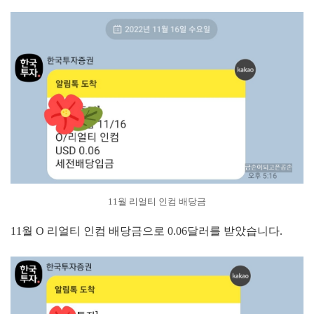
11월 리얼티 인컴 배당금
11월 O 리얼티 인컴 배당금으로 0.06달러를 받았습니다.