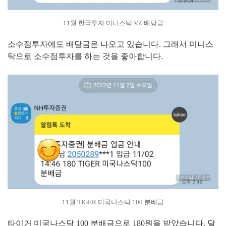
11월 한국투자 미니스탁 VZ 배당금
소수점투자에도 배당금은 나오고 있습니다. 그래서 미니스
탁으로 소수점투자를 하는 것을 좋아합니다.
11월 TIGER 미국나스닥 100 분배금
타이거 미국나스닥 100 분배금으로 180원을 받았습니다. 달