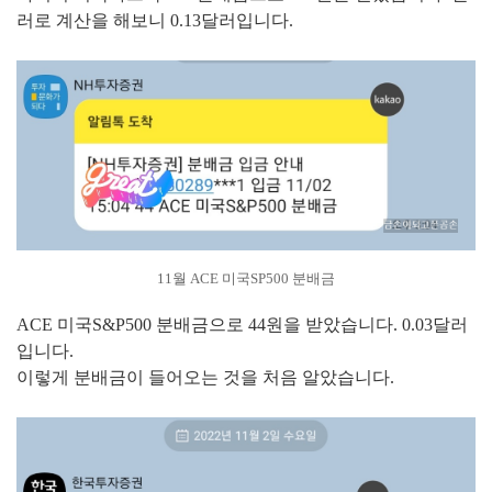
러로 계산을 해보니 0.13달러입니다.
11월 ACE 미국SP500 분배금
ACE 미국S&P500 분배금으로 44원을 받았습니다. 0.03달러
입니다.
이렇게 분배금이 들어오는 것을 처음 알았습니다.