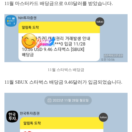
11월 마스터카드 배당금으로 0.03달러를 받았습니다.
11월 스타벅스 배당금
11월 SBUX 스타벅스 배당금 9.46달러가 입금되었습니다.