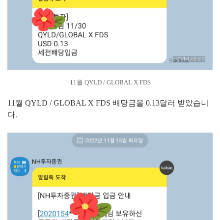
11월 QYLD / GLOBAL X FDS
11월 QYLD / GLOBAL X FDS 배당금을 0.13달러 받았습니
다.