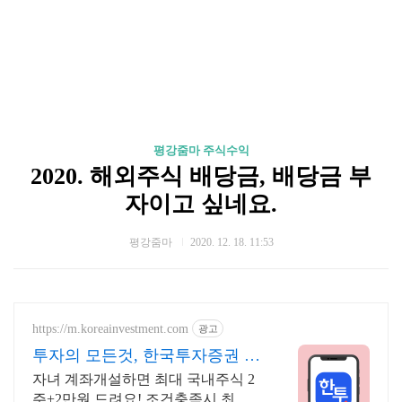
평강줌마 주식수익
2020. 해외주식 배당금, 배당금 부
자이고 싶네요.
평강줌마
2020. 12. 18. 11:53
https://m.koreainvestment.com
광고
투자의 모든것, 한국투자증권 지
금은 한국투자!
자녀 계좌개설하면 최대 국내주식 2
주+2만원 드려요! 조건충족시 최대