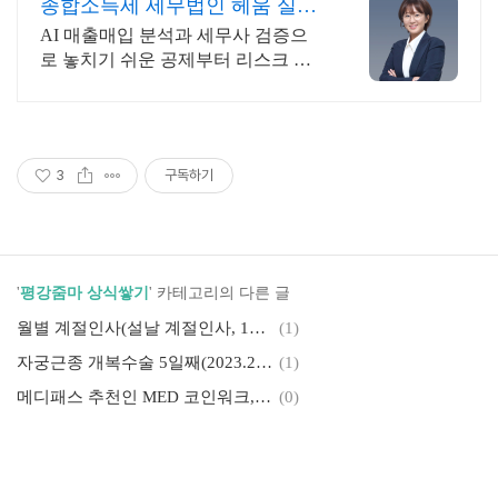
종합소득세 세무법인 헤움 실시
간 카톡 상담 지원
AI 매출매입 분석과 세무사 검증으
로 놓치기 쉬운 공제부터 리스크 관
리까지! 복잡한 세금 납부부터 매입,
매출 현황을 한 눈에 확인하세요
3
구독하기
'
평강줌마 상식쌓기
' 카테고리의 다른 글
월별 계절인사(설날 계절인사, 1~6월 계절인사)
(1)
자궁근종 개복수술 5일째(2023.2.27)
(1)
메디패스 추천인 MED 코인워크, 앱테크/짠테크
(0)
2022. 5천7백만원 소형상가 가계약
(1)
5월 종합소득세 ARS 전화 한 통으로 신고 끝, 모두채움 F유형
(6)