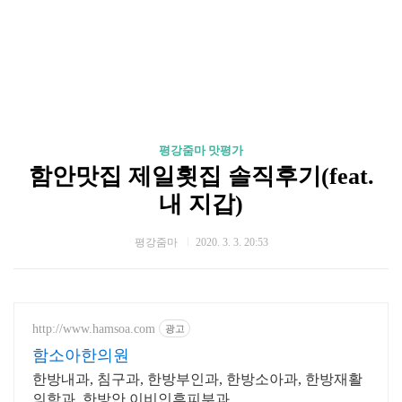
평강줌마 맛평가
함안맛집 제일횟집 솔직후기(feat.
내 지갑)
평강줌마
2020. 3. 3. 20:53
http://www.hamsoa.com
광고
함소아한의원
한방내과, 침구과, 한방부인과, 한방소아과, 한방재활
의학과, 한방안 이비인후피부과