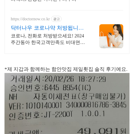
https://doctornow.co.kr
광고
닥터나우 코로나약 처방됩니다
365일 24시간 진료가능
코로나, 전화로 처방받으세요! 2024
주간동아 한국고객만족도 비대면진
료앱 1위
*제 지갑과 함께하는 함안맛집 제일횟집 솔직 후기예요.