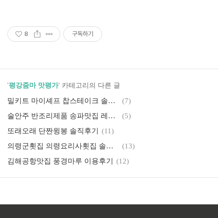
8
구독하기
'
평강줌마 맛평가
' 카테고리의 다른 글
밀키트 마이셰프 찹스테이크 솔직후기
(7)
술안주 반조리제품 송파맛집 레알쭈꾸미 배송 솔직후기
(5)
또래오래 단짠윙봉 솔직후기
(11)
의령군횟집 의령요리사횟집 솔직후기
(13)
김해공항맛집 풍경마루 이용후기
(12)