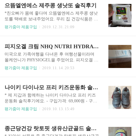
네요. 러빙홈 다용도 보온도시락 0.48L는 3개의 반
케줄러를 샀어요. 아이들이 초등학생이다 보니 쉽
으뜸엘엔에스 제주콩 생낫또 솔직후기
찬 그릇으로 다양한 음식물을 담을 수 있고, 스테인
고 간단한 스케줄러를 사는 것이 좋아요. 적을 것이
리스 ..
많은 스케줄러는 아이들에게 부담을 줄 수 있기 때
*친오빠가 몸에 좋다며 으뜸엘엔에스 제주콩 생낫
문이에요. 아이콘스 카카오프렌즈 위클리플래너
또를 택배로 보내주었어요. 우리 집 건강식품은 모
스케줄러가 도착을 했어요. 가격은 4,000~5,000원
두 친오빠에게서 받은 것이 많답니다. 부자 친오빠
평가줌마 제품구입
2019. 12. 31. 21:09
으로 비싼 편이 아니에요. 저, 딸아이, 아들용으로
에게 감사의 마음으로 열심히 먹어야겠어요. 낫또
3개를 주문했어요. 가격이 비싸지 않아서 각자 따
좋은 것은 알고 있었는데 챙겨서 먹지는 않았어요.
로 따로 샀어요. 각각 다른 색으로 사고 싶었는데
친오빠의 선물에 제주콩 생낫또를 먹어보게 되었
피지오겔 크림 NHQ NUTRI HYDRATANT QUOTIDIEN CREME 솔직후기
파는 곳마다 같은 색을 팔고 있네요. 2,500원의 택
네요. 집에 도착한 아이스박스 5개. 아이스박스 부
배가 아까워서 한 곳에서 같은..
자 되겠다. 12팩씩 5박스 60팩으로 인터넷에서 보
미국으로 가족여행을 다녀온 후 여행선물이라며
니 44,900원에 팔고 있네요. 가격이 비싼 편은 아니
올케언니가 PHYSIOGEL을 주었어요. 피지오겔 크
네요. 홈쇼핑에서 제주콩 생낫또를 많이 팔았나 봐
림 NHQ NUTRI HYDRATANT QUOTIDIEN CREM
평가줌마 제품구입
2019. 11. 14. 20:53
요. 12팩으로 사려고 보니 12,000원 정도 하네요. 1
Eㅜ. 화장품을 잘 모르는 저는 피지오겔을 화장대
2팩으로 사는 것보다 60팩으로 사는 것이 싸네요. 4
에 두기만 하고 사용하지 않고 있었어요. 그러다가
4,900원에 무료배송이어서 나름 괜찮네요. 다만 냉
로션이 다 떨어져가서 올케언니가 준 PHYSIOGEL
나이키 다이나모 프리 키즈운동화 솔직후기
동실 자리가 많아야 한다는 단점이 있지만요. 60팩
크림에 대해 찾아보고 사용을 하기로 했어요. 이렇
을 겨..
게 늦게 뜯게 된 것은 화장품 모두에 영어 때문이네
* 제 지갑과 함께하는 나이키 다이나모 프리 키즈
요. 영어울렁증 발동. 어떤 제품인지 알아야 사용하
운동화 솔직후기에요. - 구입가격: 69,000원 - 구입
지. 이럴 때는 검색을 해 보아야겠다며 인터넷으로
방법: 나이키 온라인 매장 아식스 운동화 200cm를
평가줌마 제품구입
2019. 10. 13. 15:49
폭풍검색을 했어요. 피지로겔 크림은 제품이 좋다
신던 8살 아들이 신발이 맞지 않다며 구겨 신기 시
고 하네요. 대부분 피지오겔 데일리 모이스처로 나
작했어요. 신발을 바꿀 때가 되었나 봐요. "엄마, 누
오는 제품에 대한 리뷰는 많은데 제가 받은 피지오
나 같은 신발 사 줘." "응?" "누나처럼 찍찍이 없이
종근당건강 랏토핏 생유산균골드 솔직후기
겔 뉴트리 제품은 리뷰가 별로 없네요. 제품설명서
한 번에 신을 수 있는 신발로." 신발을 신을 때 불편
도 온통 ..
한 것을 싫어하는 아들이 찍찍이 없는 누나의 나이