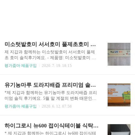
미소텃밭호미 서서호미 풀제초호미 솔직후기(feat. 내돈내산)
제 지갑과 함께하는 미소텃밭호미 서서호미 풀제
초 호미 솔직후기예요. - 제품명: 미소텃밭호미 서
서호미 풀제초호미 - 가격: 29,800원 텃밭에 풀이
평가줌마 제품구입
2020. 7. 19. 18:15
너무 나서 어떻게 할까 하다가 홈쇼핑 상품으로 서
서 풀을 제거하는 서서호미가 있다는 것을 알게 되
었어요. 풀을 서서 제거하는 것이 편할 것 같아서 1
유기농마루 도라지배즙 프리미엄 솔직후기
+1을 구매했어요. 하나는 지인에게 주려고요. 농기
구를 사는 날이 올지 몰랐어요. 처음으로 농기구를
*제 지갑과 함께하는 유기농마루 도라지배즙 프리
산 날이네요. 취미인데 취미에 이 정도는 돈을 쓸
미엄 솔직 후기예요. 5월 말 계절의 변화 때문인지
수 있으니깐요. 서서호미는 미소산업에서 나왔네
저, 딸, 아들까지 모두 감기에 걸렸어요. 코로나 19
평가줌마 제품구입
2020. 6. 12. 07:58
요. 상자에서 서서호미를 뺐어요. 매우 간단한 구조
로 예민한 시기에...... 37.5도가 넘지 않아서 다행이
이네요. 앞 부분은 파란색으로 되어 있고 손잡이는
지만 그래도 병원을 다니고 아이들은 링거까지 맞
빨간색으로 되어 있네요. 미소제초호미라는 상표
았어요. 워킹맘이 가장 무서운 것은 아이들이 아픈
하이그로시 뉴600 접이식테이블 식탁 솔직후기
도 보이네요. 미소제초호미는 좌우로 돌려 쪼임과
것. 감기가 낫는 것 같은 11살 딸아이의 기침이 잘
풀림으로 길이를 조절할 수..
떨어지지 않네요. "엄마, 기침을 하고 나면 머리가
* 제 지갑과 함께하는 하이그로시 뉴600 접이식테