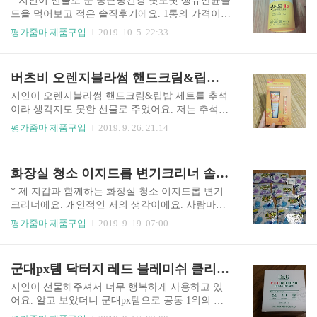
* 지인이 선물로 준 종근당건강 랏토핏 생유산균골
키 운동화가 부러웠나 봐요. 그래, 누나처럼 나이키
드을 먹어보고 적은 솔직후기에요. 1통의 가격이
키즈 사줄게. 아울렛이나 백화점을 가려고 하다가
만원 정도라 부담 없는 가격이네요. 추석 연휴에 벌
평가줌마 제품구입
2019. 10. 5. 22:33
인터넷으로 나이키 키즈 운동화를 검색했어요. 나
꿀을 선물로 주었더니 랏토핏 2통을 주네요. 광고
이키 정식 매장이 아닌 곳은 가격은 싸나 제품이 품
로 내 몸에는 랏토핏 CM을 듣기만 하다가 직접 먹
절로 없네요. 나이키 온라인 공식몰에 들어가니 '나
어보게 되네요. 전인화씨가 광고하는 것을 몇 번 보
버츠비 오렌지블라썸 핸드크림&립밥 세트 솔직후기
이키 다이나모 프리 키즈운동화'가 치수별로 ..
았는데...... 락토핏은 내 몸에 꼭 맞는 프로바이오
틱스 생유산균골드, 10억 CFU보장이라고 하는데
지인이 오렌지블라썸 핸드크림&립밥 세트를 추석
어떤 맛일지 궁금하네요. 딸아이의 장 때문에 프로
이라 생각지도 못한 선물로 주었어요. 저는 추석선
바이오틱스를 알게 되었어요. 프로바이오틱스는
물을 주지 못했어요. 그래서 미안하네요. 다음에 작
평가줌마 제품구입
2019. 9. 26. 21:14
유산균 증식 및 유해균 억제에 도움을 줄 수 있으며
은 선물로 마음을 표현해야겠어요. 버츠비는 처음
배변 활동을 원활하게 해 준다고 해요. 랏토핏 섭취
들어보는 상표이네요. 화장품에 관심이 없다 보니
방법은 1일 1회, 1회 1포를 식전, 식후 어느 때나 물
잘 모르는 것이 많네요. 인터넷에서 버츠비 오렌지
화장실 청소 이지드롭 변기크리너 솔직후기
없이 섭취하면 된다고 해요. 실제 먹어보니 가루지
블라썸 핸드크림&립밥 세트 가격을 찾아보니 15,0
만 물을 꼭..
00원이나 하네요. 제가 15,000원에 샀으면 '뭐, 그
* 제 지갑과 함께하는 화장실 청소 이지드롭 변기
정도야'라고 했을 텐데. 저보다 연봉이 반 정도 낮
크리너에요. 개인적인 저의 생각이에요. 사람마다
은 지인에게 받은 선물이다 보니 '왜 이렇게 비싼
다를 수 있으니 재미로 읽어주세요. - 구입 방법: 홈
평가줌마 제품구입
2019. 9. 19. 07:00
것을 주었지'라는 생각이 드네요. 평소에 그 지인에
쇼핑 - 구입 가격: 46,800원 - 구성: 레몬향 6팩, 라
게는 준 것이 없어서 더 미안함이 있나 봐요. 예쁘
벤더 6팩, 핸들 2개, 걸이 2개, 6회 체험분 화장실
게 쇼핑백에 담아서 주었어요. 노란색이 눈에 띄네
청소에 거금을 쓰다! '화장실 청소는 제일 하기 싫
군대px템 닥터지 레드 블레미쉬 클리어 크림 솔직후기
요. 생각도 하지 못한 선물이라 놀라우면서도 미안
은 청소이니깐'이라며 돈을 쓴 것을 합리화해 봐요.
함이 앞서네요. 버..
벌써 홈쇼핑에서 염경환씨가 광고하는 이지드롭을
지인이 선물해주셔서 너무 행복하게 사용하고 있
2번째로 보게 되네요. 보면서 계속 사고 싶다며 반
어요. 알고 보았더니 군대px템으로 공동 1위의 화
복을 했어요. 드디어 오늘 지갑을 열었네요. 배송도
장품이라도 해요. 시중에 파는 닥터지 레드 블레미