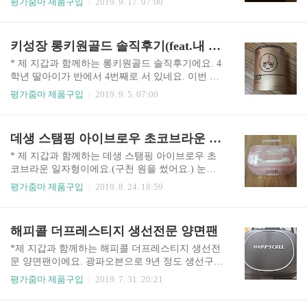
평가줌마 제품구입
2019. 9. 17. 07:00
추석 연휴 전에 온다는 것에 사게 되었어요. "오빠,
쉬 클리어 크림 가격은 13,000~15,000원이네요. PX
이지드롭 변기 크리너 알아? 집에 있어?" "뭔데?"
에서 사면 훨씬 싸겠지요. 군인 아들이 있는 지인이
"GS홈쇼핑 한 번 봐. 집에 없으면 줄게." "추석 때
있다면 군메스틱 부탁해야겠어요. 닥터지 레드 블
키성장 롱키원골드 솔직후기(feat.내 지갑)
가져온나." 홈쇼핑에 파는 ..
레미쉬 클리어 크림은 70ml로 수분 진정, 크림&수
면팩, 피부자극 테스트를 완료했다고 해요. 먼저 닥
* 제 지갑과 함께하는 롱키원골드 솔직후기에요. 4
터지 블랙 스네일 크림을 사용해보고 너무 만족을
학년 딸아이가 반에서 4번째로 서 있네요. 이번 방
했던 터라 이 제품에 대한 기대감도 높네요. 닥터지
학에는 키를 좀 더 키우자. 키영양제 먹기 6학년쯤
평가줌마 제품구입
2019. 9. 5. 07:00
블랙 스네일 크림의 경우 주변 지인 중 군대에 간
되니 남학생들의 경우 키부심이 있네요. 키가 얼마
사람이 없어서 조금 비싸지만 인터넷으로도 재구
라고 자랑하는 아이들의 모습을 볼 수 있네요. 네이
매하고 싶어요. 닥터지 레드 블레미쉬 클리어 크림
버 육아카페에서 눈팅을 하다가 롱키원 무료체험
데생 스탬핑 아이브로우 초코브라운 일자형 솔직후기
은 수분 진정 크림이라고 해요. 민감해진 피부를 짅
으로 12알을 주는 것을 발견했어요. 무료체험 신청
정시키고 충분한..
을 하니 택배비를 3천원 넣어야 하네요. 택배비 3천
* 제 지갑과 함께하는 데생 스탬핑 아이브로우 초
원을 넣고 신청을 했어요. 롱키원골드 무료체험을
코브라운 일자형이에요.(구천 원을 썼어요.) 눈썹
받고 싶은 분은 이 사진의 핸드폰 번호로 전화를 해
정리도 못할 정도로 화장에는 관심이 없고 솜씨도
평가줌마 제품구입
2019. 8. 24. 18:59
보는 것도 좋을 듯 해요. 자세하게 상담을 해 주시
없는 똥손이네요. 눈썹이 진해서 눈썹 화장을 할 필
네요. 네이버 카페 글을 보고 신청한 롱키원 무료체
요가 없거든요. 그러다 눈썹 정리를 예쁘게 하고 싶
험분이 도착을 했어요. 시간은 좀 걸렸어요. 롱키원
어서 검색하다 '데생 스탬핑 아이브로우 초코브라
해피콜 더프레스티지 생선전문 양면팬
광고 모델이 박남정이네요. - 롱키원 무료상담전화
운 일자형'을 샀어요. 눈썹 도장을 눈썹을 예쁘게
1644-76..
정리하기 위해서 샀다니. 눈썹 정리를 하다보면 짝
*제 지갑과 함께하는 해피콜 더프레스티지 생선전
짝이 눈썹이 되는 경우가 많더라고요. 그래서 그 부
문 양면팬이에요. 광파오븐으로 9년 정도 생선구이
분을 방지할 수 있을까 해서 인터넷으로 구매를 했
전문으로 사용을 했어요. 그런데 광파오븐은 청소
평가줌마 제품구입
2019. 7. 31. 20:21
어요.^^ 설레이는 마음으로 눈썹도장을 기다렸어
가 어렵네요. 에고고. 광파오븐 팬이 더러워져서 더
요. 빨리 열어보아야지. 오늘 저녁 잠시 얼굴에 미
이상 사용할 수 없게 되었어요. 친정엄마께서 외손