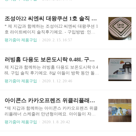
네요. 1.5%가 소비를 더 하게 만드네요. (아껴서 살
형 스티커를 제작해준다. 3. 과자 사은품을 준다. 4.
자. 2년 뒤에는 집을 사거나 전세를 얻어야 하니
편리하다. 단점: 없었음. 재구매 의사 있음. 아이들
깐.) 암튼 6,500원에 구입을 했어요. 맛 없어도 부담
에게 무엇을 선물로 줄까 하다가 과자 간식을 주기
조성아22 씨엔씨 대왕쿠션 1호 솔직 사용후기
스럽지 않은 가격이니깐요. 100원에 파는 ..
로 했어요. 저의 선택은 '바로의 선물'이었어요. 요
즘은 상자에 맞춤 스티커까지 해서 예쁘게 배송이
* 제 지갑과 함께하는 조성아22 씨엔씨 대왕쿠션 1
되어서 오네요. 카카오톡 바오의 선물로 배송과 스
호 라이트베이지 솔직후기예요. - 구입방법: 인터
티커 사진 제작을 문의드렸더니 바로 답이 오네요.
넷 구입 - 가격: 16,400원(13,400원+배송료 3,000원)
평가줌마 제품구입
2020. 2. 15. 16:57
친절함에 놀랐어요. 배가 도착했어요. 제작 주문에
- 용량: 25g 괌으로 돌아오는 제주항공 면세책자에
반나절 택배가 오는데 1박이 걸렸네요. 스티코 주
서 조성아22 씨엔씨 대왕쿠션을 보았어요. 비행기
문제작이었는데 너무 빨리 와서 좋았어요. 택배 상
에서 살까 하다가 인터넷으로 검색하니 인터넷이
러빙홈 다용도 보온도시락 0.48L 구입 솔직후기
자를 뜯으니 뽁뽁이가 가득 들어있네요. 과자가
더 싸서 구입을 했어요. 주문한 뒷날 도착한 택배.
깨..
택배 덕분에 시골에 살아도 불편함이 많이 없어요.
제 지갑과 함께하는 러빙홈 다용도 보온도시락 0.4
조성아 대왕쿠션은 전참시에서 이영자씨가 사용해
8L 구입 솔직 후기예요. 8살 아들이 방학 동안 돌봄
서 이영자쿠션으로 유명하다고 해요. 나름 전참시
교실을 가는데 도시락을 싸서 가야 하네요. 여름이
평가줌마 제품구입
2020. 1. 12. 20:46
를 열심히 보았는데 사용 모습은 보지 못했네요. 박
면 밥이 차도 상관이 없지만 겨울이라서 찬밥을 먹
스를 열었어요. 사은품으로 여행용 여자 세트가 있
기가 그렇네요. 1월 1일 이마트에 간 김에 8살 아들
네요. 화장솜이 들어있어서 화장가방에 넣어두었
의 보온도시락도 사기로 했어요. 제가 산 보온도시
아이콘스 카카오프렌즈 위클리플래너 스케줄러 만년형 솔직후기
어요. 이제 조성아 대왕쿠션을 뜯을 차례이네요. 뽁
락은 러빙홈 스테인이스 스틸 304예요. 가격은 27,9
뽁이로 싸..
00원으로 보온도시락 중 가장 싸네요. 보온도시락
*제 지갑과 함께하는 아이콘스 카카오프렌즈 위클
비싼 것은 4만 원이 넘네요. 무슨 보온도시락이 그
리플래너 스케줄러 만년형이에요. 아이들이 자기
렇게 비싼지. 중고등학교 때 보온도시락을 많이 깨
주도적 학습을 돕기 위해 스케줄러를 사서 선물로
평가줌마 제품구입
2020. 1. 8. 20:42
어버려서 매번 엄마에게 야단을 맞았는데. 제가 직
주려고 해요. 어떤 스케줄러를 사주는 것이 좋을
접 사려고 보니 비싸서 친정엄마께서 화를 낼만 했
까? 고민을 하다가 카카오프렌즈 위클리플래너 스