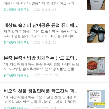
아파." 비염이 없는 아이는 없다고 하던데. 그래도
이블+의자 4개 2~4인용식탁 솔직후기예요. - 가격:
엄마 마음에는 안쓰럽네요. 비염, 기침 때문에 계속
15만원 - 배송비: 지방 3만원 - 배송: 일주일 넘게
평가줌마 제품구입
2020. 6. 3. 21:38
약을 먹을 수도 없고. 아침, 저녁때만 습관성으로
걸렸음. 이 제품의 경우 배송 기간이 길기 때문에
하는 기침 때문에 도라지 배즙을 하나 사서 먹기로
주문 기간을 넉넉하게 잡아야 함. 아침에 부리나케
했어요. 네이버에서 폭풍 검색으로 도라지배즙을
밥상을 들다가 허리를 삐끗했어요. 근육이 놀랐나
데상트 슬리퍼 남녀공용 듀얼 퓨터에센셜 슬라이드 솔직후기
찾았어요. 그러다가 선택한 것은 유기농마루 도라
봐요. 이렇게도 허리가 아플 수 있네요. 걷기도 힘
지..
들고 걸으면 나이 많은 할머니처럼 허리를 굽히고
제 지갑과 함께하는 데상트 슬리퍼 남녀공용 듀얼
아장아장 걸을 수 있네요. 직장을 하루 쉬려다가 아
퓨터에센셜 슬라이드(S9129ESD22) 솔직후기예요.
픈 허리를 부여잡고 나갔네요. "아직도 밥상을 드
4년만에 슬리퍼를 바꾸었어요. 4년 전 남편이 싸다
평가줌마 제품구입
2020. 4. 5. 21:01
나요?" "집이 작아서 식탁을 놓지 않고 있어요." 허
고 리복 슬리퍼를 사주었어요. 리복 슬리퍼를 4년
리가 이대로라면 살 수 없어서 한의원에 갔어요. 골
동안 신다보니 슬리퍼 바닥이 다 닳았네요. 슬리퍼
반이 틀어졌다며 자세를 교정해주시네요. 어머나!
가 다 닳다보니 물이 조금 있으면 미끄럽네요. 미끄
본죽 본죽비빔밥 차게먹는 남도 꼬막무침 솔직후기
세상에.허리에서 뚜뚜둑 소리가 났어요. 그 소리가
러져서 다칠 수 있을 것 같아서 새 슬리퍼를 사기로
나..
했어요. 어떤 것을 살까 고민하다가 데상트 슬리퍼
*제 지갑과 함께하는 본죽 본죽비빔밥 차게먹는 남
를 사기로 했어요. 인터넷으로 주문을 했어요.택배
도 꼬막무침 솔직후기예요. 본죽 공식물인 본몰을
가 도착을 했어요. 시골에 살아도 별로 불편함을 느
스마트스토어로 등록을 해 두었어요. "꼬막무침 단
평가줌마 제품구입
2020. 2. 23. 20:53
끼지 않는 이유는 바로 빠른 택배 서비스가 있기 때
돈 100원" 요즘 100원짜리가 어디 있어. 빠르게 본
문이 아닐까요?데상트 브랜드는 처음 사보네요.각
죽 꼬막무침을 30개 구매했어요. 우리는 꼬막무침
나라별로 신발사이즈가 적혀 있네요. 데상트 슬리
을 매우 좋아하니깐요. 상품 할인이 102,000원이네
바오의 선물 생일답례품 학교간식 과자세트 솔직후기
퍼가 아디다스 슬리퍼나 나이키 슬리퍼에 비해서
요. 실제 가격이라면 안 사먹었을 것이네요. 편의잠
저렴해서 구입을 했어..
에서 많이 파는데 3,500원이라거 하네요. 요즘 네이
*제 지갑과 함께하는 바오의 선물 생일 답례품 학
버페이 포인트에 빠져있네요. 5만원 이상 충전하면
교 간식 과자세트 솔직 후기예요. - 가격: 1,700원
1.5%가 즉시 적립이 된다고 해서 매번 이용하고 있
장점 1. 배송이 빠르다. 2. 주문 수량이 작아도 맞춤
평가줌마 제품구입
2020. 2. 21. 14:41