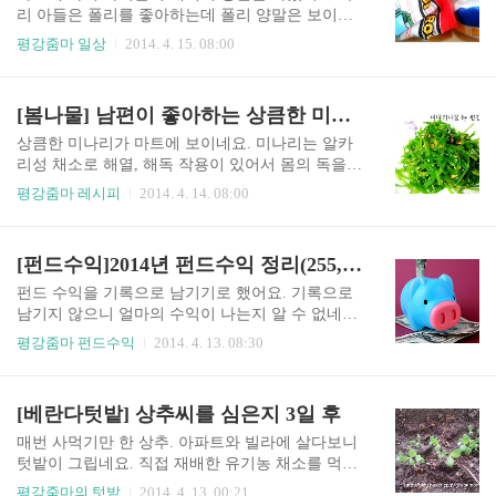
요. 신영마라톤펀드는 배신이 없네요. 지금은 코스
리 아들은 폴리를 좋아하는데 폴리 양말은 보이지
피지수가 너무 올라서 조금 기다려야겠어요. 코스
않아서 대신 타요를 양말을 사 주었어요. 딸은 핑크
평강줌마 일상
2014. 4. 15. 08:00
피지수가 1950대로 가면 10만원씩 20개 만들어놓
공주여서 핑크색 양말을 사 주었어요. 좋아하는아
아야겠어요. 그렇게 하면 200만원 예탁을 해 놓는
이들 물건을 사줄때 그 뿌듯함을 가지고 집에 왔어
것과 같으니 말이예요. 제 글이 도움이 되었다면 손
요. 그런데...허걱! 양말에 도난방지택이 붙어있는
[봄나물] 남편이 좋아하는 상큼한 미나리무침 만들기
가락 꾸욱 눌러주세요.
것이 아니겠어요. 계산도 다 했는데 계산원이 떼는
것을 깜박했나 봐요. 에구구. 마트 고객센터에 영수
상큼한 미나리가 마트에 보이네요. 미나리는 알카
증을 들고 가면 된다고 하는데...... 마트에 다시 가
리성 채소로 해열, 해독 작용이 있어서 몸의 독을
려고 하니 40분이 걸려서 포기했어요. 양말을 새로
제거해주고, 아이들의 홍염, 폐렴, 독감 예방에 좋
평강줌마 레시피
2014. 4. 14. 08:00
사는 것이 기름값보다 싸겠더라고요. 어떻게 떼지?
다고 해요. 지금 같은 간절기에 딱이네요. 아이들이
남편이 힘으로 뗀다고 온 몸에 힘을 주어도 소용이
아파서 병원을 일주일에 한 번씩은 가거든요. 맵지
없네요. 도난방지택을 박살내기로 했어요. 그나마
않게 국간장으로 만들어서 아이들을 먹여야겠어
[펀드수익]2014년 펀드수익 정리(255,169원), 3단계 by 평강줌마
아들의 양말은 조금 쉽게 떼어졌어요. 분리를 하니
요. 또한 남편들의 간기능 향상을 도와 숙취해소와
가운데 쇠가 ..
피로회복에 좋다고 해요. 울 남편 술을 좋아해서 간
펀드 수익을 기록으로 남기기로 했어요. 기록으로
이 좋지는 않을 듯 해요. 만성피로라며 누워있기를
남기지 않으니 얼마의 수익이 나는지 알 수 없네요.
좋아하는 워킹맘인 저에게도 필요하겠어요. 요리
그래서 블로그를 통해서 기록을 하기로 했어요. 이
평강줌마 펀드수익
2014. 4. 13. 08:30
를 한 후에 남편과 아이들에게 생색을 내어야겠네
번이 올해 들어서 세 번째 정리네요. 기록이 많으면
요. 남편과 제가 미나리로 만든 요리를 좋아해서 당
많을수록 수익이 많이 나는 것이니 계속 기록을 했
장 구입을 했어요. 어떻게 해 먹으면 잘 해먹었다고
으면 좋겠어요. 날짜 펀드명 투자금 수익금 수익률
[베란다텃밭] 상추씨를 심은지 3일 후
소문이 날 지. 오늘은 미나리로 간단하게 해 먹기로
2014.01.08 미래에셋차이나솔론몬 430,000원 39,50
했어요. 재료가 별로 필요..
0원 9.2% 2014.01.21 신영마라톤 670,000원 76,802
매번 사먹기만 한 상추. 아파트와 빌라에 살다보니
원 8.5% 2014.02.28 신영마라톤 1,237,070원 123,70
텃밭이 그립네요. 직접 재배한 유기농 채소를 먹고
7원 10% 2014.02.28 신영마라톤 100,000원 15,160
싶네요. 식물이 자라는 것도 아이들에게 보여주고
평강줌마의 텃밭
2014. 4. 13. 00:21