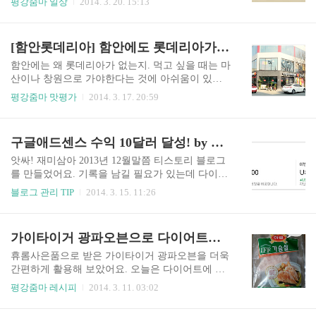
평강줌마 일상
2014. 3. 20. 15:13
스트레스가 쌓이거나 시간과 에너지의 낭비를 막
모의 품에서 안정을 느끼고 맘껏 의존할 수 있을 때
고, 예방하는 것이 매우 중요함 - 회복탄력성을 쌓
정신적, 육체적, 사회적으로 건강하게 자란다고 해
고 비축해두는 방법을 배울 수 있음. 감정에 따라
요. 꼭 부모가 아니어도 무조건적 사랑을 주는 어른
[함안롯데리아] 함안에도 롯데리아가 생겼어요 by 평강줌마
심장이 다르게 뛴다. 심장이 고르게 뛸 때는 깊게
과 애착이 형성되어야 튼튼한 자아를 형성하는 기
감사할 때이다. 감사..
반이 다져진다고 해요. 워킹맘으로 우리 아이들과
함안에는 왜 롯데리아가 없는지. 먹고 싶을 때는 마
애착이 잘 되어 있는지 살짝 걱정이 앞서네요. 정서
산이나 창원으로 가야한다는 것에 아쉬움이 있었
발달은 0세부터 2세 사이에 형성된다고 해요. 이 시
어요. 옛날에는 롯데리아가 있었다고 했는데... 드
평강줌마 맛평가
2014. 3. 17. 20:59
기에 애착손상을 익으면 아이에게는 훗날 상당히
디어 함안에 롯데리아가 생겼어요. 제가 함안롯데
심각한 휴유증을 가져다 준다고 해요. 애착손상을
리아 사장도 아르바이트생도 아닌데 생긴 것만으
입은 아동은 훗날 성인이 되어서도 정서적으로 불
로 너무 좋더라고요. 일요일 늦은 아침을 먹고 2시
구글애드센스 수익 10달러 달성! by 평강줌마
안하고, 남을 쉽게 신뢰하지 못하고 대인관계를 힘
까지 뒹굴뒹굴. 햄버거나 먹자는 남편의 말에 고고
들어 한다고 해요. 애착형성이..
씽! 롯데멤버십 할인카드도 챙겨서. 미스터피자와
앗싸! 재미삼아 2013년 12월말쯤 티스토리 블로그
엔제리너스 뒤에 떡 하니 롯데리아가 있네요. 주차
를 만들었어요. 기록을 남길 필요가 있는데 다이어
할 장소가 많아서 넘 좋네요. 따사로운 봄 햇살이
리보다 컴퓨터가 더 편하더라고요. 그래서 개인블
블로그 관리 TIP
2014. 3. 15. 11:26
비추어주네요. 창가에 앉아서 밖을 보면서 가족끼
로그를 하나 만들었어요. 석 달동안 방문자는 매일
리 오붓하게 있으니 너무 좋네요. 들어가서 치킨버
로 통계내면 100명 정도. 정말작은 숫자이지요? 포
거세트와 데리버거세트를 주문하고 2층으로 올라
스팅 수는 60개 정도. 매일매일 꾸준히 포스팅하자
가이타이거 광파오븐으로 다이어트에 좋은 초간단 하림 닭가슴살구이 냠냠 by 평강줌마
갔어요. 점심시간이 지났는데도 손님이 제법 있네
고 하고서는 실제로는 본업에 바빠서 그렇게 하지
요. 손님이 없는 틈을 타서 찰칵 찰칵 사진을..
못 하네요. 하지만 별 것 아닌 제 블로그에 매일 그
휴롬사은품으로 받은 가이타이거 광파오븐을 더욱
렇게 들어오는 것이 어디인가요? 블로그에 광고를
간편하게 활용해 보았어요. 오늘은 다이어트에 좋
달 수 있다는 것을 알게 되었어요. 2월 9일날 애드
은 닭가슴살 구이를 광파오븐을 활용하여서 만들
평강줌마 레시피
2014. 3. 11. 03:02
센스 2차 승인까지 끝이 났어요. 처음에는 잘 몰라
었어요. 정말 쉽고 간단해서 남편과 아이들에게 인
서 상단과 하단에 광고를 달고 있다가 2월 중순 본
기짱이랍니다. 광파오븐이 생긴 뒤로 닭가슴살구