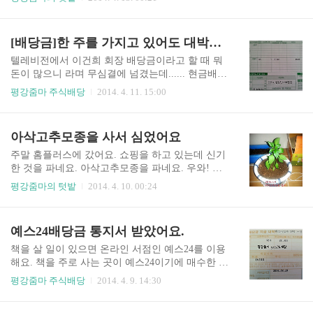
원 15.16% 합계 2,437,070원 255,169원 10.47% 펀
싶네요. 생각을 했으면 실천에 옮겨야 직성이 풀려
드와 주식에 대해서 잘 아는 펀드매니저는 아니지
요.4월 4일그래서 상추씨를 얻어와서 조금 심었어
만 경험을 바탕으..
요. 심은지 3일이 지나니 싹이 올라오네요. 너무 신
[배당금]한 주를 가지고 있어도 대박인 삼성전자 배당금 by 평강줌마
기하네요. 그렇게 작은 씨에서 놀랍게 싹이 나네요.
빌라 4층에 오전만 햇빛이 들어오다 보니 상추가
텔레비전에서 이건희 회장 배당금이라고 할 때 뭐
조금 웃자라는 감이 있네요. 처음 심어보아서 어떨
돈이 많으니 라며 무심결에 넘겼는데...... 현금배당
지 모르지만 열심히 관찰해보아야겠어요. 아삭고
통지서를 보고 알았어요. 왜 삼성전자, 삼성전자 하
평강줌마 주식배당
2014. 4. 11. 15:00
추와 마찬가지로 쌀뜨물도 주었어요. 쌀을 씻고 버
는지를 말이예요. 배당금도 대박인 삼성전자이네
리는 쌀뜨물을 상추와 아삭고추모종에 주어야겠어
요. 현금배당율은 2.760으로 1주에 대한 배당금은 1
요.
3,800원이네요. 100원을 배당금으로 받은 주식도
아삭고추모종을 사서 심었어요
있었는데...... 우연인지 저는 12월말까지 삼성전자
를 1주 보유하고 있어서 13,800원이라는 배당통지
주말 홈플러스에 갔어요. 쇼핑을 하고 있는데 신기
서가 나왔네요. 4월 14일날 계좌로 입금이 된다고
한 것을 파네요. 아삭고추모종을 파네요. 우와! 정
하는데 아마 세금을 뺀 돈이 들어올 것이라고 봐요.
말 별 것을 다 판다는 생각이 들었어요. 남편과 쇼
평강줌마의 텃밭
2014. 4. 10. 00:24
어떤 분이 그러셨지요. 삼성전자 주식으로 적금을
핑을 하고 있던 우리는 잠시 발을 멈쳤어요. "우리
들라고요. 삼성전자 주식은 저같은 개미투자자의
살까?" "심겠어?" "천 원이니 버린다는 생각을 하고
경우 1주 사는 것도 금액이 커서 부담이거든요. 제
사 보자." 그렇게 고집을 하고 구입을 했어요. 누가
예스24배당금 통지서 받았어요.
가 가진 삼성전자 주식이 마이너스가 되면 한 달에
이런 것을 살까 했는데 우리가 사네요. 덜컹 샀는데
두..
집에 흙이 없네요. 버린 화분을 주워 빌라 앞의 흙
책을 살 일이 있으면 온라인 서점인 예스24를 이용
을 퍼와서 저녁에 모종을 심었어요. 쌀뜨물을 주면
해요. 책을 주로 사는 곳이 예스24이기에 매수한 주
시든 화분도 살아난다는 이야기를 듣고 잘 자라라
식이예요. 매수를 했는데 참 오래 저와 함께 하네
평강줌마 주식배당
2014. 4. 9. 14:30
고 쌀뜨물도 주었어요. 베란다에서 얼마나 잘 자랄
요. 한 번 최고로 올랐을 때 팔고 다시 사서 가지고
지 모르지만 베란다 정원을 꿈꾸고 있어요. 다음에
있네요. 개인적인 성향상 손절매를 잘 하지 않아서