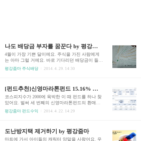
나도 배당금 부자를 꿈꾼다 by 평강줌마
4월이 가장 기쁜 달이에요. 주식을 가진 사람에게
는 아마 그럴 거에요. 바로 기다리던 배당금이 들어
오기 때문이에요. 2013년 12월 27일 정도까지만 들
평강줌마 주식배당
2014. 4. 29. 14:30
고 있으면 배당금을 받을 수 있어요. 그 뒤에 팔아
도 배당금은 4월에 들어와요. 저 같은 경우 5천 만
원 정도가 주식에 있어요. 5.9% 정도의 수익이 나
[펀드추천]신영마라톤펀드 15.16% 수익으로 환매했어요 by 평강줌마
고 있는 주식이랍니다. 초보개미여서 아직 많이 멀
었어요. 2008년부터 주식을 시작하였어요. 아직까
코스피지수가 2000에 육박한 이 때 펀드를 하나 찾
지 주식을 하고 있는 것을 보면 어느 정도 수익이
았어요. 벌써 세 번째의 신영마라톤펀드의 환매랍
나기 때문이 아닐까요?^^ 여태까지는 받은 배당금
니다. 이번에는 십 만원 밖에 되지 않아요. 올해 가
평강줌마 펀드수익
2014. 4. 22. 14:29
을 정리하지 않다가 이번에 한 번 얼마 받는지 보기
장 많은 수익률이 났는데 투자금이 10만원 밖에 되
위해서 정리를 해 보았어요. 배당금을 정리하면서
지 않다보니 이익금이 작네요. 5월까지 코스피지수
이렇게 많은 배당금을 받아왔다는 사실을 처음 알
가 올라가면 2월에 가입한 신영마라톤펀드를 환매
도난방지택 제거하기 by 평강줌마
았어요. 작은 돈이라 할 수 있겠지만 저에게 있어서
해야겠어요. 이 펀드에 대해서 잘 알지 못한 평범한
65만원은..
아줌마이지만 계속 수익이 난다는 것을 알고 있어
마트에 가서 아이들의 캐릭터 양말을 사왔어요. 우