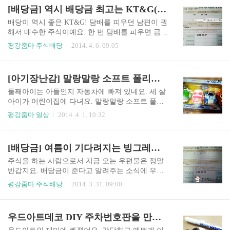
는 상추를 심은 것을 올릴게요.
요. 이 부분은 주식하는 사람으로 고쳐야한다고 하
[배당금] 역시 배당금 최고는 KT&G(케이티엔지) by 평강줌마
던데...... 저 같은 경우 보유주식이 몇 주 되지 않아
서 주로 오를 때까지 기다리는 편이예요. 그래서인
배당이 역시 좋은 KT&G! 담배를 피우던 남편이 권
지 처음 주식을 할 때 가지고 있었던 주식을 6년째
해서 매수한 주식이예요. 한 번 담배를 피우면 금연
가지고 있네요. 그 덕분인지(?) 예스24배당금을 매
이 어렵다고요. KT&G는 망하지 않을 것이라고 하
평강줌마 주식배당
2014. 4. 6. 09:05
년 받게 되네요. 주당 배당금이 100원 밖에 되지 않
면서요. 2008년부터 KT&G를 매수하여서 매도를
아서 넘기기 쉽지만...... 티끌 모아 태산이라 생각
하고 다시 가지고 있어요. 연애를 하면서 KT&G주
하기로 했어요. 내년에는 예스24 주식을 조금 팔 수
식을 권했던 남자친구는 결혼을 하면서 담배를 끊
[아기장난감] 말랑말랑 소프트 폴리로 신나게 놀아요 by 평강줌마
있었으면 해요. 아니면 한 달에 한 두 주..
게 되었어요. 그러다 보니 생각보다 KT&G주식이
팍팍 오르지 않네요. 하지만 배당금으로 계속 꾸준
둘째아이는 아들인지 자동차에 빠져 있네요. 세 살
한 수익을 보여주고 있어서 3% 이상 오르면 팔고
아이가 어린이집에 다녀요. 말랑말랑 소프트 폴리
떨어지면 다시 사는 것을 반복하고 있어요. 올해도
에 빠져서 집에도 어린이집 폴리 자동차를 가져오
평강줌마 일상
2014. 4. 1. 10:32
한 주당 3,200원의 배당금이 떨어졌어요. 실적은 부
고 싶어해요. 못 말리는 자동차 장난감 사랑! 시간
진한데 고배당으로 유명한 주식이다 보니 배당금
이 되면 하나 사 주어야지. 엄마, 아빠라는 말 다음
이 세네요. 케이티엔지 배당금이 4월 7일 들어온다
으로 폴리와 뽀로로를 배운 울 아들. 아마 말을 할
[배당금] 여름이 기다려지는 빙그레주식 배당금 받았어요 by 평강줌마
고 하네요. 84주를 보유한 주주로 배당금을 268,800
줄 안다면 엄마보다 폴리가 더 좋다고 할지도 몰라
원 받게..
요. 숙원사업이던 장난감을 홈플러스에 가서 19,80
주식을 하는 사람으로서 지금 오는 우편물은 정말
0 원에 샀어요. 맘 먹고 사주어서 가격비교를 하지
반갑지요. 배당금이 준다고 알려주는 소식에 우편
않았어요. 금방 인터넷으로 찾아보니 이 택배비를
물이 많이 왔으면 좋겠다는 생각을 하게 되요. 어?
평강줌마 주식배당
2014. 3. 31. 09:00
해도 이 가격보다 싼 곳이 있네요. 하지만 아들이
빙그레 배당금! 빙그레에서는 배당금을 줄 것이라
너무 좋아하니 그쯤은 패스. 다음에는 장난감을 먼
고 전혀 생각도 하지 못했어요. 그래서 더 기분이
저 보고 기억을 했다가 인터넷으로 구입해 주어야
좋은가 봐요. 한 주에 1,250원! 이렇게 많이 주는 줄
우드아트데코 DIY 주차번호판을 만들었어요 by 평강줌마
겠어요. 첫째 딸의 장난감이 많아 그것으로 놀던 둘
몰랐네요. 어제 확인을 해 보니 6350원이 들어왔어
째가 자기 장난감을 ..
요. 세금을 빼고 들어와서 그런가 봐요. 세금을 빼