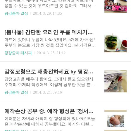
우드아트의 재미에 빠졌어요. 간단하고 예쁘게 이
도 배당금은 공돈인 것 같아서 기분이 좋네요. 빙그
용할 수 있는 것이 우드아트인 것 같아요. 그래서
레 주식은 작년 여름이 한 번 이익을 보고 다시 재
오늘은 주차판을 만들어 보았어요. 우드데코 DIY
평강줌마 일상
2014. 3. 29. 14:35
매수했어요. 재매수한 주식이 여름이 끝나갈 때 사
주차판을 1,300원에 샀어요. 인터넷에 보니 900원
서 아직까지 마이너스예요. 그 때가 주가가 높을 때
에 파는 곳도 있더라고요. 우드아트는 쉽고 예쁘게
였어요. 한 번 팔고 다시 샀거든요. 하지만 다시 여
만들 수 있다는 점이 좋아요. 어린 아이들도 쉽게
[봄나물] 간단한 요리인 두릅 데치기로 봄의 나른함을 이기세요.
름이 오면 빙그레 주식이 오를 것이라 봐요. 지금부
완성작을 만들 수 있어요. 나무의 친근함이 마음을
터 9만..
따뜻하게 하네요. 마카펜으로 하면 더 좋은데 마카
마트에 갔더니 두릅이 나와 있네요. 5개에 2,680원!
펜이 너무 비싸요. 그래서 네임펜 12색과 흰 마카를
주부의 눈으로 가장 싼 것을 잡았어요. 싼 가격은
이용했어요. 번호가 잘 보이게 하기 위해 번호는 흰
아니지만 그래도 계절마다 제철음식을 먹어주어야
평강줌마 레시피
2014. 3. 25. 21:12
색으로 하고 바깥은 검은색을 사용했어요. 분홍색
하지요. 봄에만 먹을 수 있는 두릅! 데쳐서 초장에
을 더 돋보이게 하기 위해서 흰 마카로 땡땡이 포인
찍어 먹으려고 구입을 했어요. 재료 : 두릅, 초장,
트를 주었어요. 분홍색을 칠한 다음 흰색으로 꼭꼭
소금 약간 1. 두릅을 씻어주세요. 옆에 흙이 묻어있
감정코칭으로 재충전하세요 by 평강줌마
눌러주면 되요. 차에 붙일 수 있도록 꽂았어요. 방
는 경우도 있더라고요. 2. 두릅 끝과 잎을 다듬어
향을 착각해..
주세요. 씻어도 없어지지 않는 흙을 칼로 제거했어
감정코칭을 배우러 왔어요. 그래서 듣고 있으면서
요. 3. 물을 끓여주세요. 물을 끓일 때 미리 소금을
주저리 주저리 적었어요. 이렇게 공부한 것을 흔적
아주 조금 넣어주세요. 소금으로 녹색이 더 진하게
으로 남기려고요. 이번 기회에 감정코칭에 대해서
평강줌마 일상
2014. 3. 21. 09:16
나와요. 팔팔 끓으면 두릅을 넣어주세요. 4. 두릅을
배워보아야겠어요. 감정적 배경음악. 베토벤의 전
70초 즉 1분 10초 동안 데쳐주세요. 5. 두릅을 찬물
원교향곡 5악장. 감정날씨, 감정적 배경시, 감정색
을 씻고 먹기 좋은 크기로 잘라주세요. 데친 후에
깔 등. '감정날씨는 어때요? 지금 나의 감정 날씨
애착손상 공부 중. 애착 형성은 '정서적 뿌리 내리기'
자르는 것이 영양소 파괴가 되지 않..
는? 감정색깔은? 나의 감정 맛은? 자신의 에너지 레
벨은?' 감정적 배경음악은 자기가 선정할 수 있다.
여러분은 자녀와 애착이 잘 형성되어 있나요? 오늘
**회복탄력성이란? - 스트레스, 도전적 상황, 역경
은 애착손상에 대해서 공부했어요. 아기와 어린이
에 대처하거나 회복하거나 적응할 수 있는 능력 -
는 본래 부모의 돌봄이 필요하다고 해요. 아기는 부